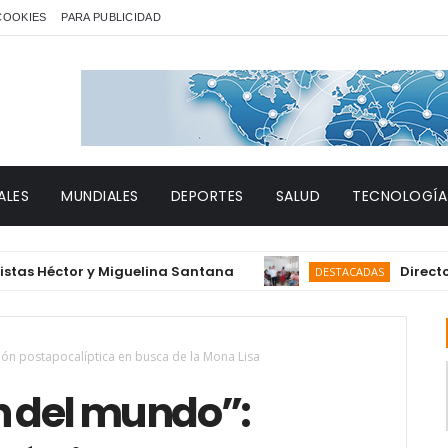
 COOKIES
PARA PUBLICIDAD
ALES
MUNDIALES
DEPORTES
SALUD
TECNOLOGÍA
éctor y Miguelina Santana
Director del S
DESTACADAS
ión postapocalíptica en busca de la Mona Lisa
n del mundo”: