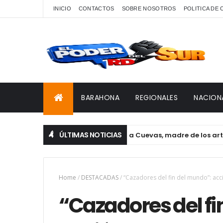
INICIO
CONTACTOS
SOBRE NOSOTROS
POLITICA DE
BARAHONA
REGIONALES
NACION
ÚLTIMAS NOTICIAS
Fallece en Barahona Edermira Cuevas, madre de los artistas H
Home
/
DESTACADAS
/
“Cazadores del fin del mundo”: acc
“Cazadores del fi