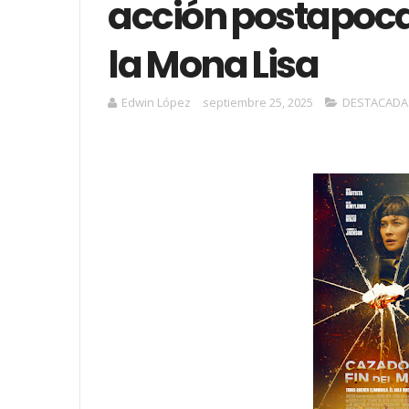
acción postapoca
la Mona Lisa
Edwin López
septiembre 25, 2025
DESTACADA