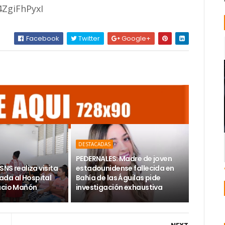
ZgiFhPyxI
Facebook
Twitter
Google+
DESTACADAS
PEDERNALES: Madre de joven
SNS realiza visita
estadounidense fallecida en
da al Hospital
Bahía de las Águilas pide
acio Mañón
investigación exhaustiva