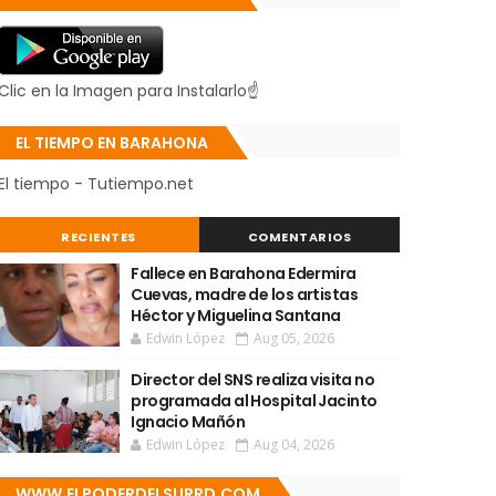
Clic en la Imagen para Instalarlo☝
EL TIEMPO EN BARAHONA
El tiempo - Tutiempo.net
RECIENTES
COMENTARIOS
Fallece en Barahona Edermira
Cuevas, madre de los artistas
Héctor y Miguelina Santana
Edwin López
Aug 05, 2026
Director del SNS realiza visita no
programada al Hospital Jacinto
Ignacio Mañón
Edwin López
Aug 04, 2026
WWW.ELPODERDELSURRD.COM