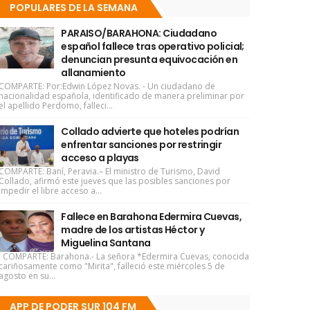
POPULARES DE LA SEMANA
PARAISO/BARAHONA: Ciudadano
español fallece tras operativo policial;
denuncian presunta equivocación en
allanamiento
COMPARTE: Por:Edwin López Novas. - Un ciudadano de
nacionalidad española, identificado de manera preliminar por
el apellido Perdomo, falleci...
Collado advierte que hoteles podrían
enfrentar sanciones por restringir
acceso a playas
COMPARTE: Baní, Peravia.– El ministro de Turismo, David
Collado, afirmó este jueves que las posibles sanciones por
impedir el libre acceso a...
Fallece en Barahona Edermira Cuevas,
madre de los artistas Héctor y
Miguelina Santana
COMPARTE: Barahona.- La señora *Edermira Cuevas, conocida
cariñosamente como "Mirita", falleció este miércoles 5 de
agosto en su...
APP DE PODER SUR 104 FM