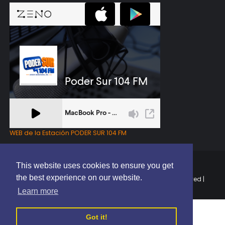
WEB de la Estación PODER SUR 104 FM
This website uses cookies to ensure you get
the best experience on our website.
Copyright © 2025 | EL PODER DEL SUR RD | All Rights Reserved |
Elaborado por
ThemeXpose
Learn more
Got it!