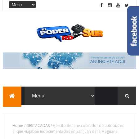
Home
/
DESTACADAS
/
Ejército detiene cobrador de autobús en
el que viajaban indocumentados en San Juan de la Maguana