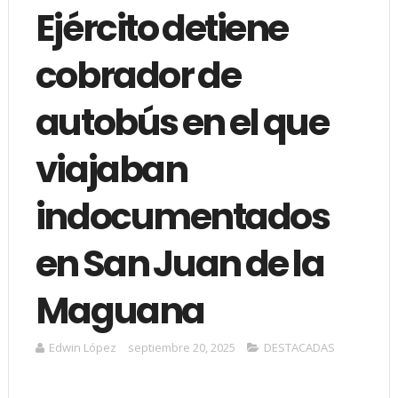
Ejército detiene
cobrador de
autobús en el que
viajaban
indocumentados
en San Juan de la
Maguana
Edwin López
septiembre 20, 2025
DESTACADAS