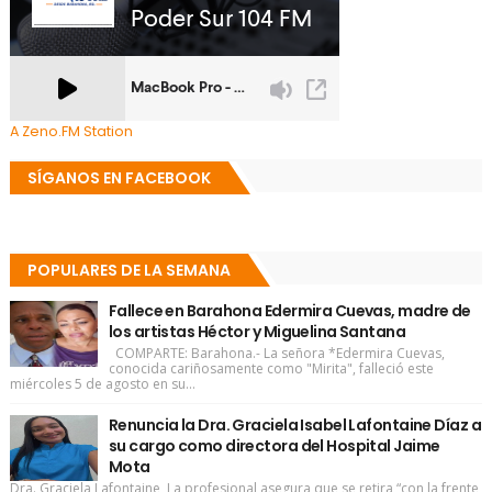
A Zeno.FM Station
SÍGANOS EN FACEBOOK
POPULARES DE LA SEMANA
Fallece en Barahona Edermira Cuevas, madre de
los artistas Héctor y Miguelina Santana
COMPARTE: Barahona.- La señora *Edermira Cuevas,
conocida cariñosamente como "Mirita", falleció este
miércoles 5 de agosto en su...
Renuncia la Dra. Graciela Isabel Lafontaine Díaz a
su cargo como directora del Hospital Jaime
Mota
Dra. Graciela Lafontaine La profesional asegura que se retira “con la frente