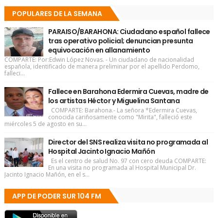
POPULARES DE LA SEMANA
PARAISO/BARAHONA: Ciudadano español fallece
tras operativo policial; denuncian presunta
equivocación en allanamiento
COMPARTE: Por:Edwin López Novas. - Un ciudadano de nacionalidad
española, identificado de manera preliminar por el apellido Perdomo,
falleci...
Fallece en Barahona Edermira Cuevas, madre de
los artistas Héctor y Miguelina Santana
COMPARTE: Barahona.- La señora *Edermira Cuevas,
conocida cariñosamente como "Mirita", falleció este
miércoles 5 de agosto en su...
Director del SNS realiza visita no programada al
Hospital Jacinto Ignacio Mañón
Es el centro de salud No. 97 con cero deuda COMPARTE:
En una visita no programada al Hospital Municipal Dr.
Jacinto Ignacio Mañón, en el s...
APP DE PODER SUR 104 FM