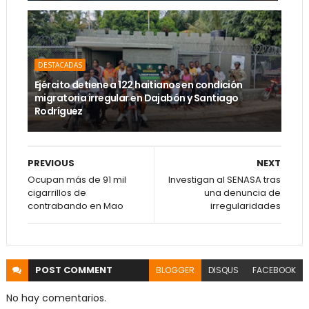
DESTACADAS
Ejército detiene a 122 haitianos en condición
migratoria irregular en Dajabón y Santiago
Rodríguez
PREVIOUS
NEXT
Ocupan más de 91 mil
Investigan al SENASA tras
cigarrillos de
una denuncia de
contrabando en Mao
irregularidades
POST
COMMENT
BLOGGER
DISQUS
FACEBOOK
No hay comentarios.