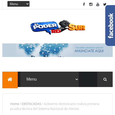
Home
/
DESTACADAS
/
Gobierno dominicano realiza primera
prueba técnica del Sistema Nacional de Alertas