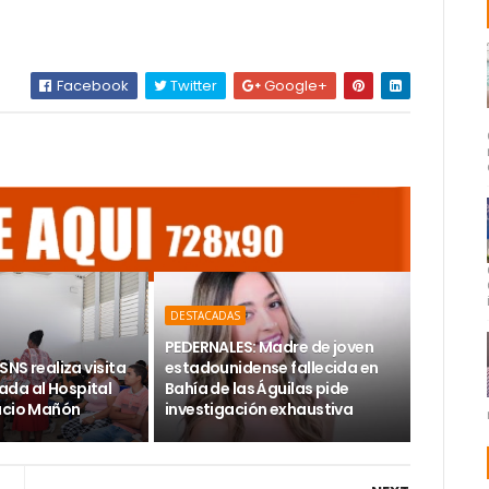
Facebook
Twitter
Google+
DESTACADAS
PEDERNALES: Madre de joven
SNS realiza visita
estadounidense fallecida en
da al Hospital
Bahía de las Águilas pide
acio Mañón
investigación exhaustiva