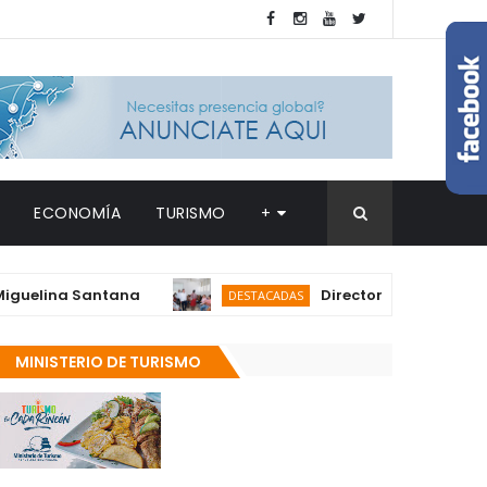
ECONOMÍA
TURISMO
+
ina Santana
Director del SNS realiza vis
DESTACADAS
MINISTERIO DE TURISMO