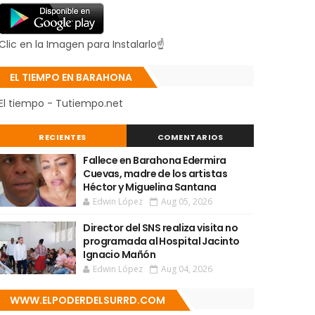
Clic en la Imagen para Instalarlo☝
EL TIEMPO EN BARAHONA
El tiempo - Tutiempo.net
RECIENTES
COMENTARIOS
Fallece en Barahona Edermira
Cuevas, madre de los artistas
Héctor y Miguelina Santana
Edwin López
Aug 05, 2026
Director del SNS realiza visita no
programada al Hospital Jacinto
Ignacio Mañón
Edwin López
Aug 04, 2026
WWW.ELPODERDELSURRD.COM