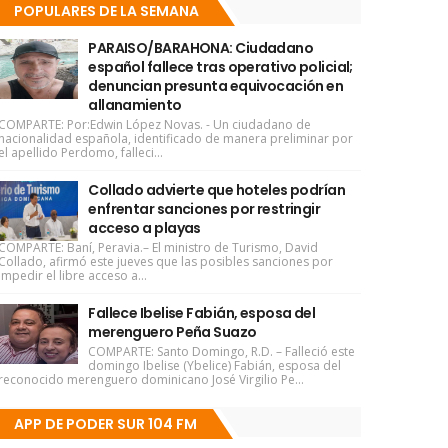
POPULARES DE LA SEMANA
PARAISO/BARAHONA: Ciudadano
español fallece tras operativo policial;
denuncian presunta equivocación en
allanamiento
COMPARTE: Por:Edwin López Novas. - Un ciudadano de
nacionalidad española, identificado de manera preliminar por
el apellido Perdomo, falleci...
Collado advierte que hoteles podrían
enfrentar sanciones por restringir
acceso a playas
COMPARTE: Baní, Peravia.– El ministro de Turismo, David
Collado, afirmó este jueves que las posibles sanciones por
impedir el libre acceso a...
Fallece Ibelise Fabián, esposa del
merenguero Peña Suazo
COMPARTE: Santo Domingo, R.D. – Falleció este
domingo Ibelise (Ybelice) Fabián, esposa del
reconocido merenguero dominicano José Virgilio Pe...
APP DE PODER SUR 104 FM