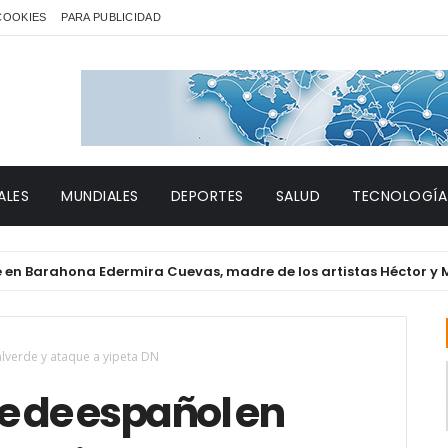
 COOKIES
PARA PUBLICIDAD
ALES
MUNDIALES
DEPORTES
SALUD
TECNOLOGÍA
rahona Edermira Cuevas, madre de los artistas Héctor y Miguel
alverde y ataque a yipeta DN
e de español en