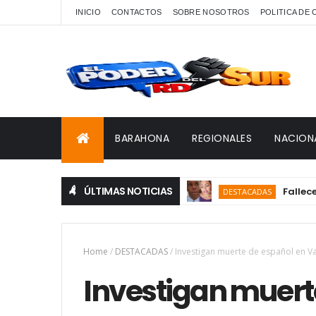
INICIO
CONTACTOS
SOBRE NOSOTROS
POLITICA DE
BARAHONA
REGIONALES
NACION
ÚLTIMAS NOTICIAS
Fallece en Ba
DESTACADAS
Home
/
DESTACADAS
/
Investigan muerte de español en V
Investigan muert