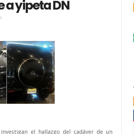
 a yipeta DN
S
nvestigan el hallazgo del cadáver de un