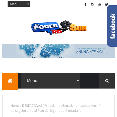
Home
/
DESTACADAS
/
Presidente Abinader encabeza reunión
de seguimiento al Plan de Seguridad Ciudadana