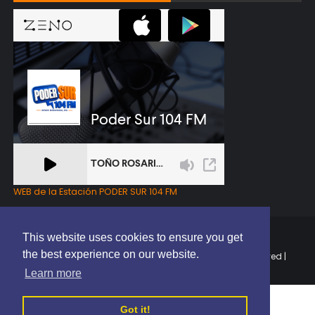
WEB de la Estación PODER SUR 104 FM
This website uses cookies to ensure you get
the best experience on our website.
Copyright © 2025 | EL PODER DEL SUR RD | All Rights Reserved |
Elaborado por
ThemeXpose
Learn more
Got it!