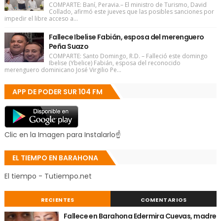
COMPARTE: Baní, Peravia.– El ministro de Turismo, David
Collado, afirmó este jueves que las posibles sanciones por
impedir el libre acceso a...
Fallece Ibelise Fabián, esposa del merenguero
Peña Suazo
COMPARTE: Santo Domingo, R.D. – Falleció este domingo
Ibelise (Ybelice) Fabián, esposa del reconocido
merenguero dominicano José Virgilio Pe...
APP DE PODER SUR 104 FM
Clic en la Imagen para Instalarlo☝
EL TIEMPO EN BARAHONA
El tiempo - Tutiempo.net
RECIENTES
COMENTARIOS
Fallece en Barahona Edermira Cuevas, madre