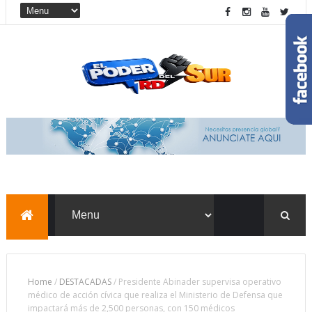
Home
/
DESTACADAS
/
Presidente Abinader supervisa operativo
médico de acción cívica que realiza el Ministerio de Defensa que
impactará más de 2,500 personas, con 150 médicos