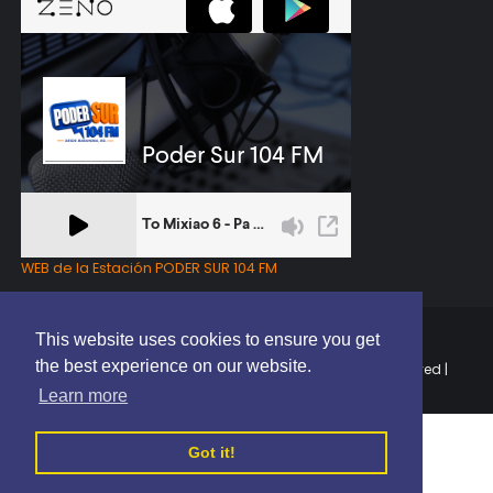
WEB de la Estación PODER SUR 104 FM
This website uses cookies to ensure you get
the best experience on our website.
Copyright © 2025 | EL PODER DEL SUR RD | All Rights Reserved |
Elaborado por
ThemeXpose
Learn more
Got it!