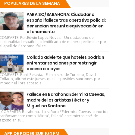
POPULARES DE LA SEMANA
PARAISO/BARAHONA: Ciudadano
español fallece tras operativo policial;
denuncian presunta equivocación en
allanamiento
COMPARTE: Por:Edwin López Novas. - Un ciudadano de
nacionalidad española, identificado de manera preliminar por
el apellido Perdomo, falleci...
Collado advierte que hoteles podrían
enfrentar sanciones por restringir
acceso a playas
COMPARTE: Baní, Peravia.– El ministro de Turismo, David
Collado, afirmó este jueves que las posibles sanciones por
impedir el libre acceso a...
Fallece en Barahona Edermira Cuevas,
madre de los artistas Héctor y
Miguelina Santana
COMPARTE: Barahona.- La señora *Edermira Cuevas, conocida
cariñosamente como "Mirita", falleció este miércoles 5 de
agosto en su...
APP DE PODER SUR 104 FM