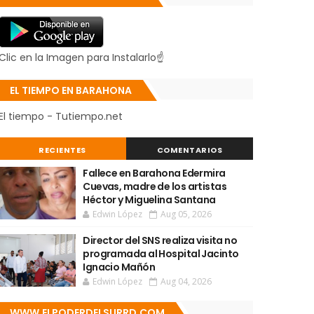
Clic en la Imagen para Instalarlo☝
EL TIEMPO EN BARAHONA
El tiempo - Tutiempo.net
RECIENTES
COMENTARIOS
Fallece en Barahona Edermira
Cuevas, madre de los artistas
Héctor y Miguelina Santana
Edwin López
Aug 05, 2026
Director del SNS realiza visita no
programada al Hospital Jacinto
Ignacio Mañón
Edwin López
Aug 04, 2026
WWW.ELPODERDELSURRD.COM