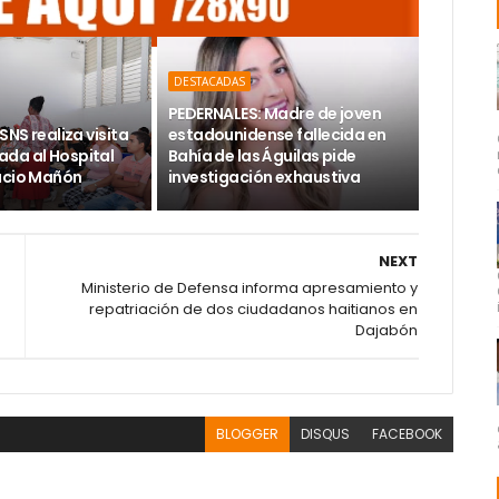
DESTACADAS
PEDERNALES: Madre de joven
SNS realiza visita
estadounidense fallecida en
da al Hospital
Bahía de las Águilas pide
acio Mañón
investigación exhaustiva
NEXT
Ministerio de Defensa informa apresamiento y
repatriación de dos ciudadanos haitianos en
Dajabón
BLOGGER
DISQUS
FACEBOOK