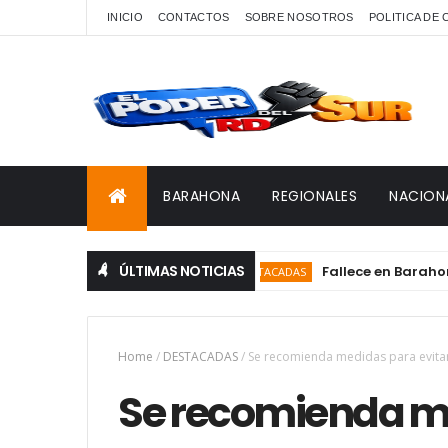
INICIO
CONTACTOS
SOBRE NOSOTROS
POLITICA DE
BARAHONA
REGIONALES
NACION
ÚLTIMAS NOTICIAS
Fallece en Barahona Ede
DESTACADAS
Home
/
DESTACADAS
/
Se recomienda medidas para evita
Se recomienda me