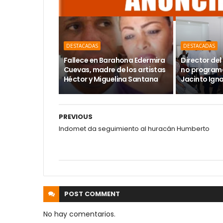
DESTACADAS
DESTACADAS
Fallece en Barahona Edermira
Director del 
Cuevas, madre de los artistas
no programa
Héctor y Miguelina Santana
Jacinto Ign
PREVIOUS
Indomet da seguimiento al huracán Humberto
POST
COMMENT
No hay comentarios.