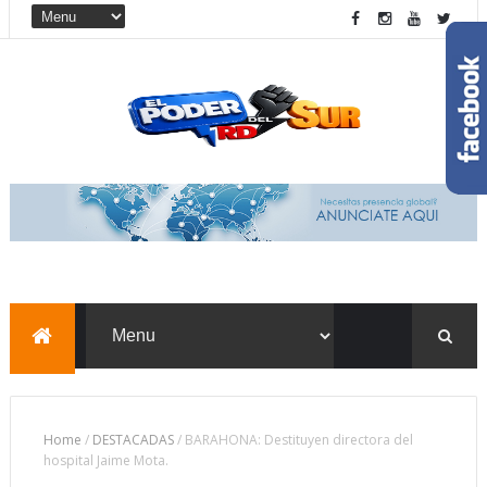
Home
/
DESTACADAS
/
BARAHONA: Destituyen directora del
hospital Jaime Mota.