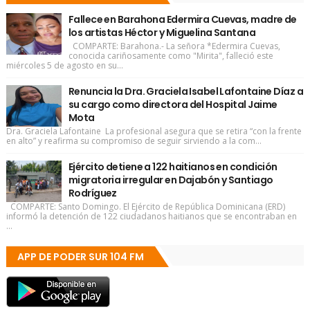
Fallece en Barahona Edermira Cuevas, madre de
los artistas Héctor y Miguelina Santana
COMPARTE: Barahona.- La señora *Edermira Cuevas,
conocida cariñosamente como "Mirita", falleció este
miércoles 5 de agosto en su...
Renuncia la Dra. Graciela Isabel Lafontaine Díaz a
su cargo como directora del Hospital Jaime
Mota
Dra. Graciela Lafontaine La profesional asegura que se retira “con la frente
en alto” y reafirma su compromiso de seguir sirviendo a la com...
Ejército detiene a 122 haitianos en condición
migratoria irregular en Dajabón y Santiago
Rodríguez
COMPARTE: Santo Domingo. El Ejército de República Dominicana (ERD)
informó la detención de 122 ciudadanos haitianos que se encontraban en
...
APP DE PODER SUR 104 FM