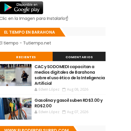
Clic en la Imagen para Instalarlo☝
EL TIEMPO EN BARAHONA
El tiempo - Tutiempo.net
RECIENTES
COMENTARIOS
CAC y SODOMEDI capacitan a
medios digitales de Barahona
sobre el uso ético de la Inteligencia
Artificial
Edwin López
Aug 08, 2026
Gasolina y gasoil suben RD$3.00 y
RD$2.00
Edwin López
Aug 07, 2026
WWW.ELPODERDELSURRD.COM