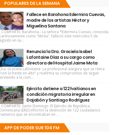
POPULARES DE LA SEMANA
Fallece en Barahona Edermira Cuevas,
madre de los artistas Héctor y
Miguelina Santana
COMPARTE: Barahona.- La señora *Edermira Cuevas, conocida
cariñosamente como "Mirita", falleció este miércoles 5 de
agosto en su...
Renuncia la Dra. Graciela Isabel
Lafontaine Díaz a su cargo como
directora del Hospital Jaime Mota
Dra. Graciela Lafontaine La profesional asegura que se retira
“con la frente en alto” y reafirma su compromiso de seguir
sirviendo a la com...
Ejército detiene a 122 haitianos en
condición migratoria irregular en
Dajabón y Santiago Rodríguez
COMPARTE: Santo Domingo. El Ejército de República
Dominicana (ERD) informó la detención de 122 ciudadanos
haitianos que se encontraban en ...
APP DE PODER SUR 104 FM