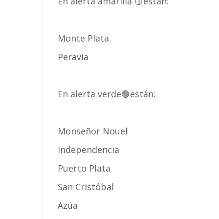
En alerta amarilla 🟡están:
Monte Plata
Peravia
En alerta verde🟢están:
Monseñor Nouel
Independencia
Puerto Plata
San Cristóbal
Azúa