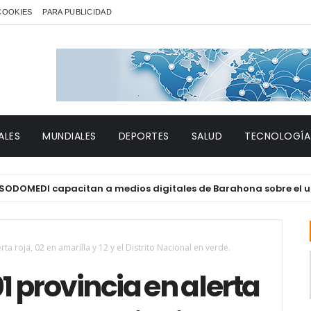
 COOKIES
PARA PUBLICIDAD
ALES
MUNDIALES
DEPORTES
SALUD
TECNOLOGÍA
 capacitan a medios digitales de Barahona sobre el uso ético de
ta roja, 02 en amarilla y 12 y el Distrito Nacional en verde.
1 provincia en alerta