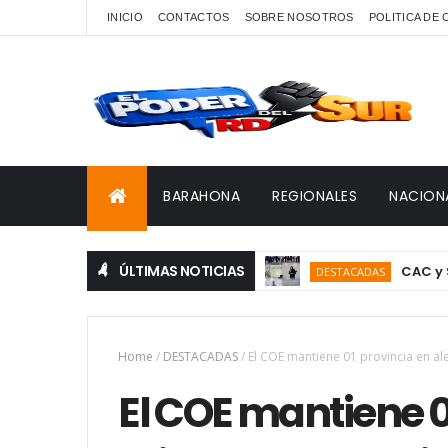
INICIO
CONTACTOS
SOBRE NOSOTROS
POLITICA DE
BARAHONA
REGIONALES
NACION
ÚLTIMAS NOTICIAS
CAC y SODOMEDI
DESTACADAS
Home
/
DESTACADAS
/
El COE mantiene 01 provincia en aler
El COE mantiene 0