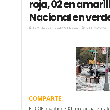
roja, 02 en amarilla
Nacional en verd
Edwin López
octubre 31, 2025
DESTACADAS
COMPARTE:
El COE mantiene 01 provincia en aler