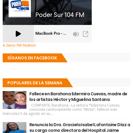
A Zeno.FM Station
SÍGANOS EN FACEBOOK
POPULARES DE LA SEMANA
Fallece en Barahona Edermira Cuevas, madre de
los artistas Héctor y Miguelina Santana
COMPARTE: Barahona.- La señora *Edermira Cuevas,
conocida cariñosamente como "Mirita", falleció este
miércoles 5 de agosto en su...
Renuncia la Dra. Graciela Isabel Lafontaine Díaz a
su cargo como directora del Hospital Jaime