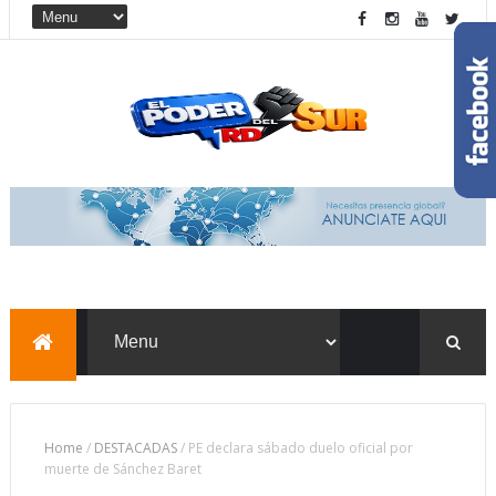
Home
/
DESTACADAS
/
PE declara sábado duelo oficial por
muerte de Sánchez Baret