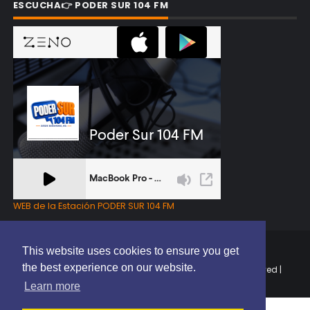
ESCUCHA👉 PODER SUR 104 FM
WEB de la Estación PODER SUR 104 FM
This website uses cookies to ensure you get
the best experience on our website.
Copyright © 2025 | EL PODER DEL SUR RD | All Rights Reserved |
Elaborado por
ThemeXpose
Learn more