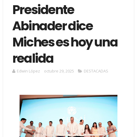
Presidente
Abinader dice
Miches es hoy una
realida
Edwin López
octubre 29, 2025
DESTACADAS