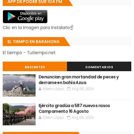
APP DE PODER SUR 104 FM
Clic en la Imagen para Instalarlo☝
EL TIEMPO EN BARAHONA
El tiempo - Tutiempo.net
RECIENTES
COMENTARIOS
Denuncian gran mortandad de peces y
derrame en bahía Azua
Edwin López
Aug 09, 2026
Ejército gradúa a 587 nuevos rasos
Campamento 16 Agosto
Edwin López
Aug 09, 2026