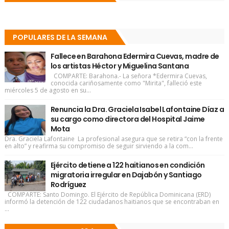
POPULARES DE LA SEMANA
Fallece en Barahona Edermira Cuevas, madre de
los artistas Héctor y Miguelina Santana
COMPARTE: Barahona.- La señora *Edermira Cuevas,
conocida cariñosamente como "Mirita", falleció este
miércoles 5 de agosto en su...
Renuncia la Dra. Graciela Isabel Lafontaine Díaz a
su cargo como directora del Hospital Jaime
Mota
Dra. Graciela Lafontaine La profesional asegura que se retira “con la frente
en alto” y reafirma su compromiso de seguir sirviendo a la com...
Ejército detiene a 122 haitianos en condición
migratoria irregular en Dajabón y Santiago
Rodríguez
COMPARTE: Santo Domingo. El Ejército de República Dominicana (ERD)
informó la detención de 122 ciudadanos haitianos que se encontraban en
...