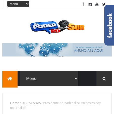
Home
/
DESTACADAS
/
Presidente Abinader dice Miches es hoy
una realida