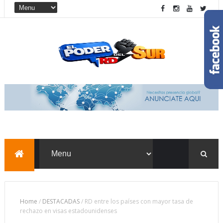
Home
/
DESTACADAS
/
RD entre los países con mayor tasa de
rechazo en visas estadounidenses