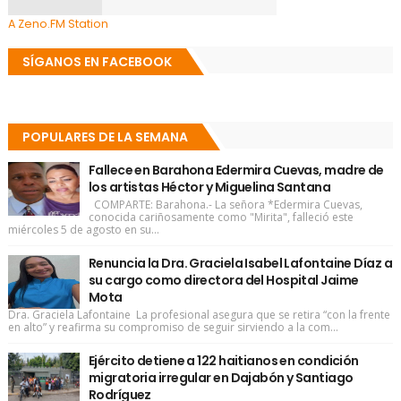
A Zeno.FM Station
SÍGANOS EN FACEBOOK
POPULARES DE LA SEMANA
Fallece en Barahona Edermira Cuevas, madre de
los artistas Héctor y Miguelina Santana
COMPARTE: Barahona.- La señora *Edermira Cuevas,
conocida cariñosamente como "Mirita", falleció este
miércoles 5 de agosto en su...
Renuncia la Dra. Graciela Isabel Lafontaine Díaz a
su cargo como directora del Hospital Jaime
Mota
Dra. Graciela Lafontaine La profesional asegura que se retira “con la frente
en alto” y reafirma su compromiso de seguir sirviendo a la com...
Ejército detiene a 122 haitianos en condición
migratoria irregular en Dajabón y Santiago
Rodríguez