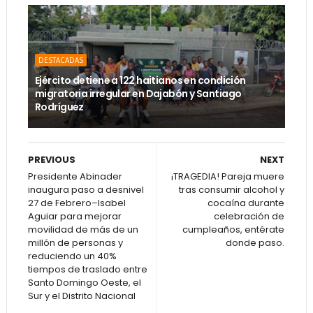
DESTACADAS
Ejército detiene a 122 haitianos en condición
migratoria irregular en Dajabón y Santiago
Rodríguez
PREVIOUS
NEXT
Presidente Abinader
¡TRAGEDIA! Pareja muere
inaugura paso a desnivel
tras consumir alcohol y
27 de Febrero–Isabel
cocaína durante
Aguiar para mejorar
celebración de
movilidad de más de un
cumpleaños, entérate
millón de personas y
donde paso.
reduciendo un 40%
tiempos de traslado entre
Santo Domingo Oeste, el
Sur y el Distrito Nacional