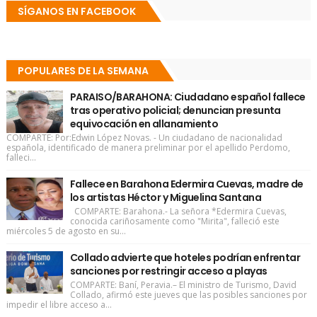
SÍGANOS EN FACEBOOK
POPULARES DE LA SEMANA
PARAISO/BARAHONA: Ciudadano español fallece
tras operativo policial; denuncian presunta
equivocación en allanamiento
COMPARTE: Por:Edwin López Novas. - Un ciudadano de nacionalidad
española, identificado de manera preliminar por el apellido Perdomo,
falleci...
Fallece en Barahona Edermira Cuevas, madre de
los artistas Héctor y Miguelina Santana
COMPARTE: Barahona.- La señora *Edermira Cuevas,
conocida cariñosamente como "Mirita", falleció este
miércoles 5 de agosto en su...
Collado advierte que hoteles podrían enfrentar
sanciones por restringir acceso a playas
COMPARTE: Baní, Peravia.– El ministro de Turismo, David
Collado, afirmó este jueves que las posibles sanciones por
impedir el libre acceso a...