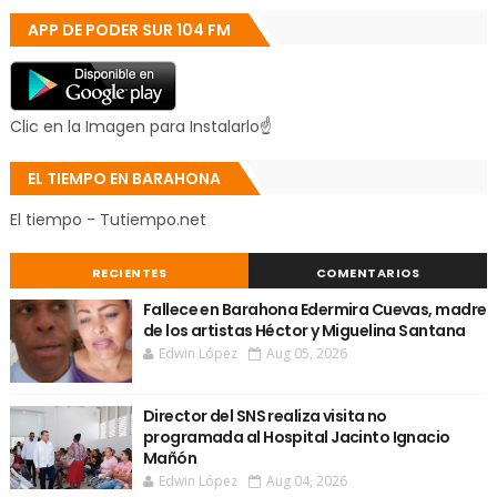
APP DE PODER SUR 104 FM
Clic en la Imagen para Instalarlo☝
EL TIEMPO EN BARAHONA
El tiempo - Tutiempo.net
RECIENTES
COMENTARIOS
Fallece en Barahona Edermira Cuevas, madre
de los artistas Héctor y Miguelina Santana
Edwin López
Aug 05, 2026
Director del SNS realiza visita no
programada al Hospital Jacinto Ignacio
Mañón
Edwin López
Aug 04, 2026