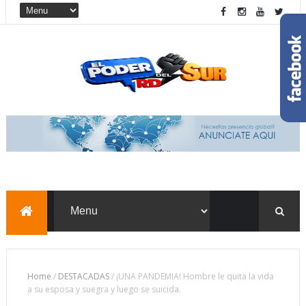
Home
/
DESTACADAS
/
¡UNA PANDEMIA! Hombre le quita la vida
a su esposa y suegra y luego se suicida.