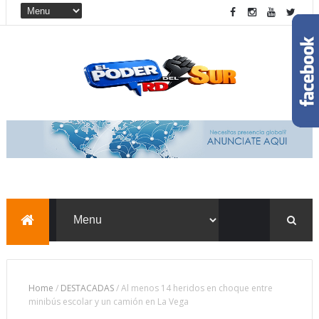
Home
/
DESTACADAS
/
Al menos 14 heridos en choque entre
minibús escolar y un camión en La Vega