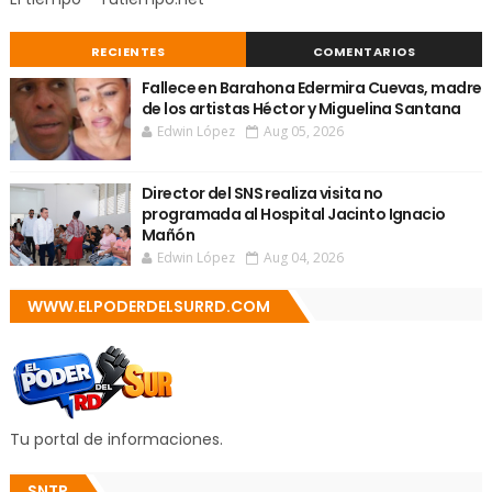
RECIENTES
COMENTARIOS
Fallece en Barahona Edermira Cuevas, madre
de los artistas Héctor y Miguelina Santana
Edwin López
Aug 05, 2026
Director del SNS realiza visita no
programada al Hospital Jacinto Ignacio
Mañón
Edwin López
Aug 04, 2026
WWW.ELPODERDELSURRD.COM
Tu portal de informaciones.
SNTP