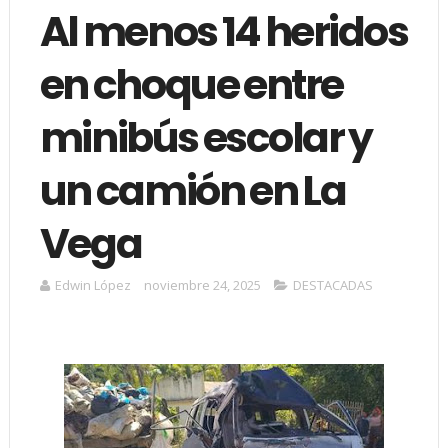
Al menos 14 heridos
en choque entre
minibús escolar y
un camión en La
Vega
Edwin López
noviembre 24, 2025
DESTACADAS