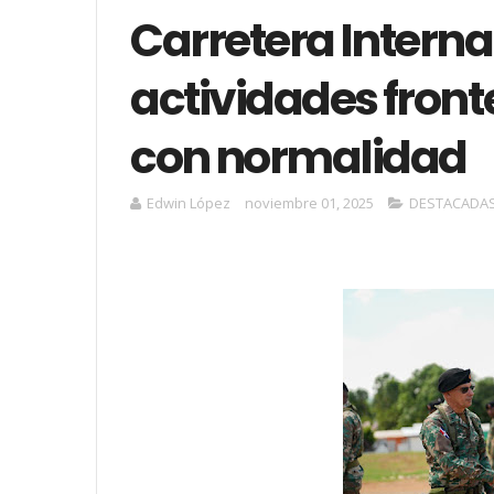
Carretera Intern
actividades front
con normalidad
Edwin López
noviembre 01, 2025
DESTACADA