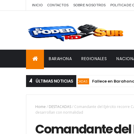
INICIO
CONTACTOS
SOBRE NOSOTROS
POLITICA DE
BARAHONA
REGIONALES
NACION
ÚLTIMAS NOTICIAS
Fallece en Barahona Edermi
DESTACADAS
Home
/
DESTACADAS
/
Comandante del Ejército recorre Ca
desarrollan con normalidad
Comandante del E