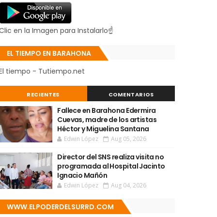
Clic en la Imagen para Instalarlo☝
EL TIEMPO EN BARAHONA
El tiempo - Tutiempo.net
RECIENTES
COMENTARIOS
Fallece en Barahona Edermira
Cuevas, madre de los artistas
Héctor y Miguelina Santana
Edwin López
Aug 05, 2026
Director del SNS realiza visita no
programada al Hospital Jacinto
Ignacio Mañón
Edwin López
Aug 04, 2026
WWW.ELPODERDELSURRD.COM