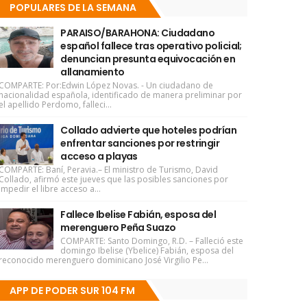
POPULARES DE LA SEMANA
PARAISO/BARAHONA: Ciudadano
español fallece tras operativo policial;
denuncian presunta equivocación en
allanamiento
COMPARTE: Por:Edwin López Novas. - Un ciudadano de
nacionalidad española, identificado de manera preliminar por
el apellido Perdomo, falleci...
Collado advierte que hoteles podrían
enfrentar sanciones por restringir
acceso a playas
COMPARTE: Baní, Peravia.– El ministro de Turismo, David
Collado, afirmó este jueves que las posibles sanciones por
impedir el libre acceso a...
Fallece Ibelise Fabián, esposa del
merenguero Peña Suazo
COMPARTE: Santo Domingo, R.D. – Falleció este
domingo Ibelise (Ybelice) Fabián, esposa del
reconocido merenguero dominicano José Virgilio Pe...
APP DE PODER SUR 104 FM