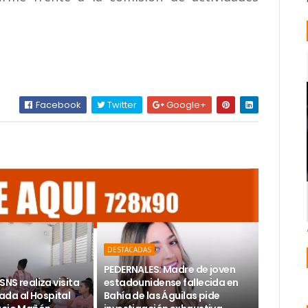
Facebook
Twitter
Google+
DESTACADAS
PEDERNALES: Madre de joven
SNS realiza visita
estadounidense fallecida en
da al Hospital
Bahía de las Águilas pide