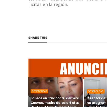
ilícitas en la región.
SHARE THIS
DESTACADAS
DESTACADAS
Fallece en Barahona Edermira
Director del 
Cuevas, madre de los artistas
no programa