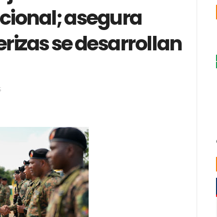
acional; asegura
erizas se desarrollan
S