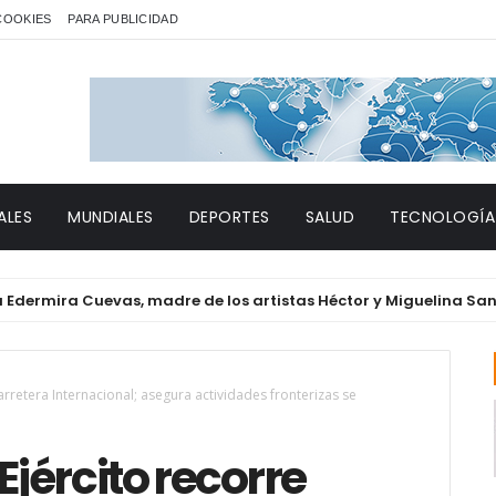
 COOKIES
PARA PUBLICIDAD
ALES
MUNDIALES
DEPORTES
SALUD
TECNOLOGÍA
ra Cuevas, madre de los artistas Héctor y Miguelina Santana
rretera Internacional; asegura actividades fronterizas se
jército recorre