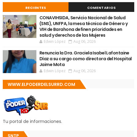
RECIENTES
COMENTARIOS
CONAVIHSIDA, Servicio Nacional de Salud
(SNS), UNFPA, la mesa técnica de Género y
VIH de Barahona definen prioridades en
salud y derechos de las Mujeres
Edwin López
Aug 06, 2026
Renuncia la Dra. Graciela Isabel Lafontaine
Díaz a su cargo como directora del Hospital
Jaime Mota
Edwin López
Aug 06, 2026
WWW.ELPODERDELSURRD.COM
Tu portal de informaciones.
SNTP