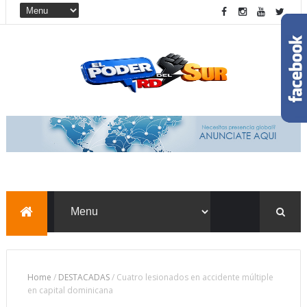
Home
/
DESTACADAS
/
Cuatro lesionados en accidente múltiple
en capital dominicana