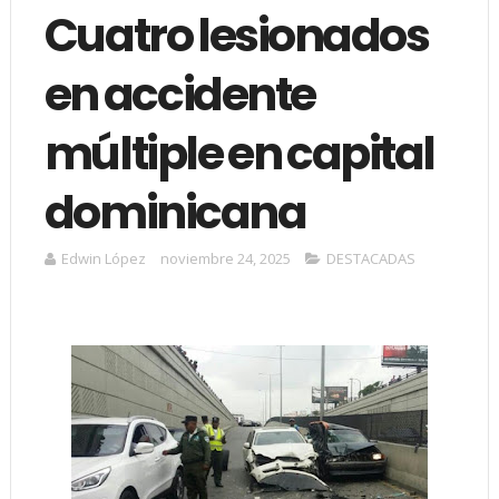
Cuatro lesionados
en accidente
múltiple en capital
dominicana
Edwin López
noviembre 24, 2025
DESTACADAS