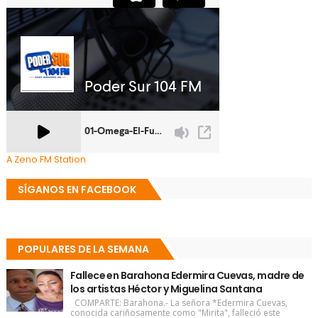
A Zeno.FM Station
SÍGANOS EN FACEBOOK
POPULARES DE LA SEMANA
Fallece en Barahona Edermira Cuevas, madre de
los artistas Héctor y Miguelina Santana
COMPARTE: Barahona.- La señora *Edermira Cuevas,
conocida cariñosamente como "Mirita", falleció este