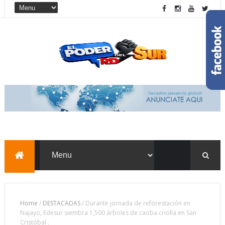
Home
/
DESTACADAS
/
Durante jornada de reforestación en
Najayo, Edesur siembra 1,500 árboles de caoba criolla en San
Cristóbal .