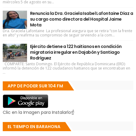
miércoles 5 de agosto en su...
Renuncia la Dra. Graciela Isabel Lafontaine Díaz a
su cargo como directora del Hospital Jaime
Mota
Dra. Graciela Lafontaine La profesional asegura que se retira “con la frente
en alto” y reafirma su compromiso de seguir sirviendo a la com...
Ejército detiene a 122 haitianos en condición
migratoria irregular en Dajabón y Santiago
Rodríguez
COMPARTE: Santo Domingo. El Ejército de República Dominicana (ERD)
informó la detención de 122 ciudadanos haitianos que se encontraban en
...
APP DE PODER SUR 104 FM
Clic en la Imagen para Instalarlo☝
EL TIEMPO EN BARAHONA