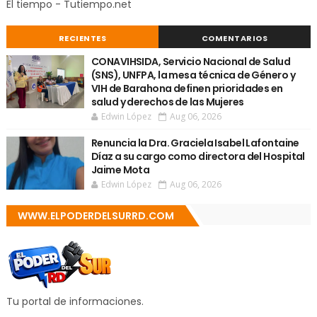
El tiempo - Tutiempo.net
RECIENTES
COMENTARIOS
CONAVIHSIDA, Servicio Nacional de Salud
(SNS), UNFPA, la mesa técnica de Género y
VIH de Barahona definen prioridades en
salud y derechos de las Mujeres
Edwin López
Aug 06, 2026
Renuncia la Dra. Graciela Isabel Lafontaine
Díaz a su cargo como directora del Hospital
Jaime Mota
Edwin López
Aug 06, 2026
WWW.ELPODERDELSURRD.COM
Tu portal de informaciones.