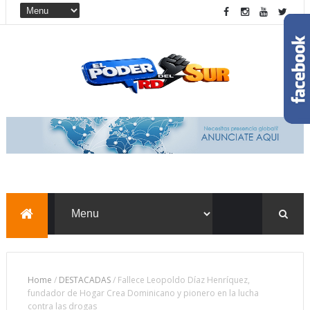
Home
/
DESTACADAS
/
Fallece Leopoldo Díaz Henríquez,
fundador de Hogar Crea Dominicano y pionero en la lucha
contra las drogas