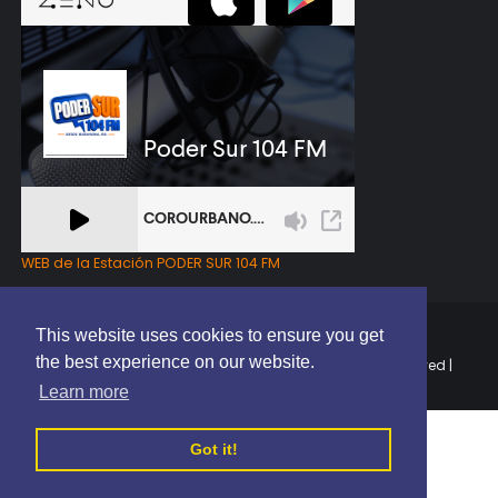
WEB de la Estación PODER SUR 104 FM
This website uses cookies to ensure you get
the best experience on our website.
Copyright © 2025 | EL PODER DEL SUR RD | All Rights Reserved |
Elaborado por
ThemeXpose
Learn more
Got it!