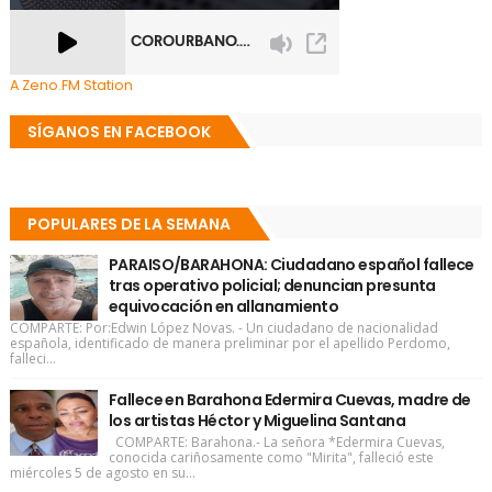
A Zeno.FM Station
SÍGANOS EN FACEBOOK
POPULARES DE LA SEMANA
PARAISO/BARAHONA: Ciudadano español fallece
tras operativo policial; denuncian presunta
equivocación en allanamiento
COMPARTE: Por:Edwin López Novas. - Un ciudadano de nacionalidad
española, identificado de manera preliminar por el apellido Perdomo,
falleci...
Fallece en Barahona Edermira Cuevas, madre de
los artistas Héctor y Miguelina Santana
COMPARTE: Barahona.- La señora *Edermira Cuevas,
conocida cariñosamente como "Mirita", falleció este
miércoles 5 de agosto en su...