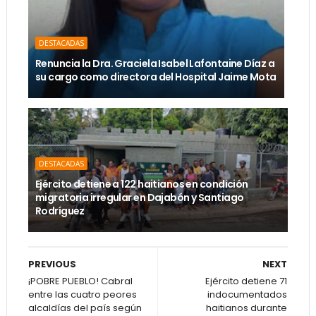
DESTACADAS
Renuncia la Dra. Graciela Isabel Lafontaine Díaz a
su cargo como directora del Hospital Jaime Mota
DESTACADAS
Ejército detiene a 122 haitianos en condición
migratoria irregular en Dajabón y Santiago
Rodríguez
PREVIOUS
NEXT
¡POBRE PUEBLO! Cabral
Ejército detiene 71
entre las cuatro peores
indocumentados
alcaldías del país según
haitianos durante