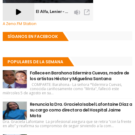
A Zeno.FM Station
SÍGANOS EN FACEBOOK
POPULARES DE LA SEMANA
Fallece en Barahona Edermira Cuevas, madre de
los artistas Héctor y Miguelina Santana
COMPARTE: Barahona.- La señora *Edermira Cuevas,
conocida cariñosamente como "Mirita", falleció este
miércoles 5 de agosto en su...
Renuncia la Dra. Graciela Isabel Lafontaine Díaz a
su cargo como directora del Hospital Jaime
Mota
Dra. Graciela Lafontaine La profesional asegura que se retira “con la frente
en alto” y reafirma su compromiso de seguir sirviendo a la com...