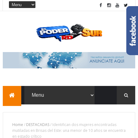
Home
/
DESTACADAS
/
Identifican dos mujeres encontradas
mutiladas en Brisas del Este: una menor de 10 años se encuentra
en estado crítico