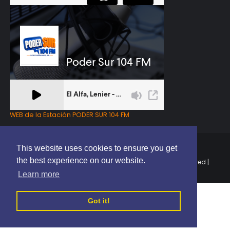
WEB de la Estación PODER SUR 104 FM
This website uses cookies to ensure you get
the best experience on our website.
Copyright © 2025 | EL PODER DEL SUR RD | All Rights Reserved |
Elaborado por
ThemeXpose
Learn more
Got it!