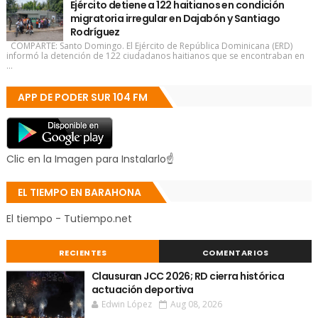
Ejército detiene a 122 haitianos en condición
migratoria irregular en Dajabón y Santiago
Rodríguez
COMPARTE: Santo Domingo. El Ejército de República Dominicana (ERD)
informó la detención de 122 ciudadanos haitianos que se encontraban en
...
APP DE PODER SUR 104 FM
Clic en la Imagen para Instalarlo☝
EL TIEMPO EN BARAHONA
El tiempo - Tutiempo.net
RECIENTES
COMENTARIOS
Clausuran JCC 2026; RD cierra histórica
actuación deportiva
Edwin López
Aug 08, 2026