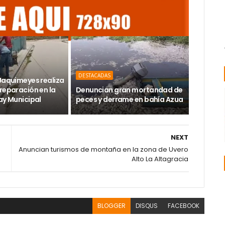
DESTACADAS
 Jaquimeyes realiza
reparación en la
Denuncian gran mortandad de
ay Municipal
peces y derrame en bahía Azua
NEXT
Anuncian turismos de montaña en la zona de Uvero
Alto La Altagracia
BLOGGER
DISQUS
FACEBOOK