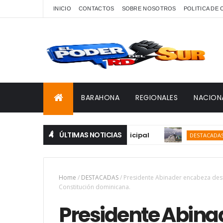
INICIO
CONTACTOS
SOBRE NOSOTROS
POLITICA DE
BARAHONA
REGIONALES
NACION
ÚLTIMAS NOTICIAS
Denu
DESTACADAS
Home
/
DESTACADAS
/
Presidente Abinader encabeza desfile
Constitución dominicana.
Presidente Abina