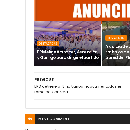
DESTACADAS
DESTACADAS
Alcaldía de
PRM elige Abinader, Ascención
trabajos de 
y Garrigó para dirigir el partido
pared del Pl
PREVIOUS
ERD detiene a 18 haitianos indocumentados en
Loma de Cabrera.
POST
COMMENT