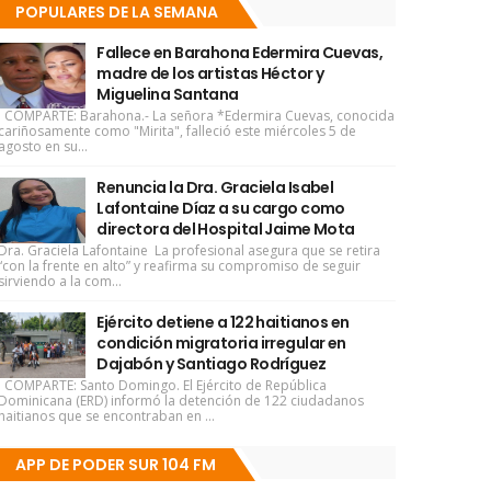
POPULARES DE LA SEMANA
Fallece en Barahona Edermira Cuevas,
madre de los artistas Héctor y
Miguelina Santana
COMPARTE: Barahona.- La señora *Edermira Cuevas, conocida
cariñosamente como "Mirita", falleció este miércoles 5 de
agosto en su...
Renuncia la Dra. Graciela Isabel
Lafontaine Díaz a su cargo como
directora del Hospital Jaime Mota
Dra. Graciela Lafontaine La profesional asegura que se retira
“con la frente en alto” y reafirma su compromiso de seguir
sirviendo a la com...
Ejército detiene a 122 haitianos en
condición migratoria irregular en
Dajabón y Santiago Rodríguez
COMPARTE: Santo Domingo. El Ejército de República
Dominicana (ERD) informó la detención de 122 ciudadanos
haitianos que se encontraban en ...
APP DE PODER SUR 104 FM