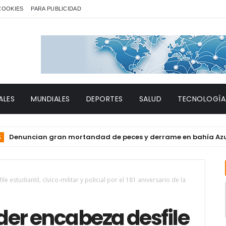
 COOKIES
PARA PUBLICIDAD
ALES
MUNDIALES
DEPORTES
SALUD
TECNOLOGÍA
ncian gran mortandad de peces y derrame en bahía Azua
 estudiantil, cívico-militar y policial por el 181 aniversario de la
der encabeza desfile