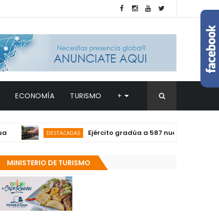
ECONOMÍA
TURISMO
+
Ejército gradúa a 587 nuevos rasos Campame
DESTACADAS
MINISTERIO DE TURISMO