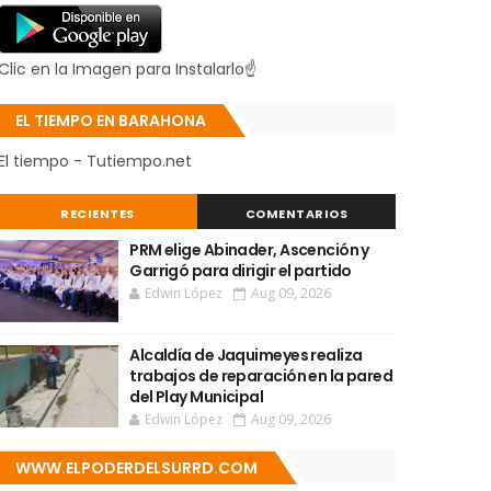
Clic en la Imagen para Instalarlo☝
EL TIEMPO EN BARAHONA
El tiempo - Tutiempo.net
RECIENTES
COMENTARIOS
PRM elige Abinader, Ascención y
Garrigó para dirigir el partido
Edwin López
Aug 09, 2026
Alcaldía de Jaquimeyes realiza
trabajos de reparación en la pared
del Play Municipal
Edwin López
Aug 09, 2026
WWW.ELPODERDELSURRD.COM