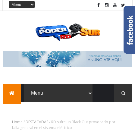
Home
/
DESTACADAS
/
RD sufre un Black Out provocado por
falla general en el sistema eléctrico