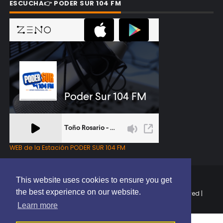
ESCUCHA👉 PODER SUR 104 FM
WEB de la Estación PODER SUR 104 FM
This website uses cookies to ensure you get
the best experience on our website.
Copyright © 2025 | EL PODER DEL SUR RD | All Rights Reserved |
Elaborado por
ThemeXpose
Learn more