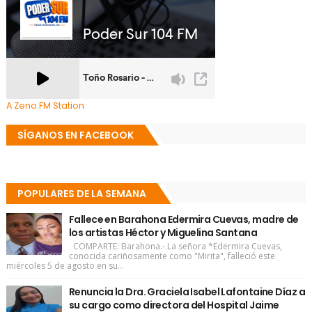
A Zeno.FM Station
SÍGANOS EN FACEBOOK
POPULARES DE LA SEMANA
Fallece en Barahona Edermira Cuevas, madre de
los artistas Héctor y Miguelina Santana
COMPARTE: Barahona.- La señora *Edermira Cuevas,
conocida cariñosamente como "Mirita", falleció este
miércoles 5 de agosto en su...
Renuncia la Dra. Graciela Isabel Lafontaine Díaz a
su cargo como directora del Hospital Jaime