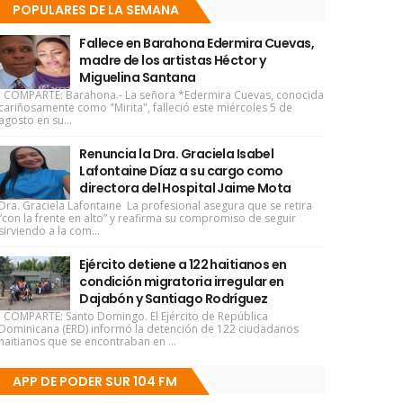
POPULARES DE LA SEMANA
Fallece en Barahona Edermira Cuevas,
madre de los artistas Héctor y
Miguelina Santana
COMPARTE: Barahona.- La señora *Edermira Cuevas, conocida
cariñosamente como "Mirita", falleció este miércoles 5 de
agosto en su...
Renuncia la Dra. Graciela Isabel
Lafontaine Díaz a su cargo como
directora del Hospital Jaime Mota
Dra. Graciela Lafontaine La profesional asegura que se retira
“con la frente en alto” y reafirma su compromiso de seguir
sirviendo a la com...
Ejército detiene a 122 haitianos en
condición migratoria irregular en
Dajabón y Santiago Rodríguez
COMPARTE: Santo Domingo. El Ejército de República
Dominicana (ERD) informó la detención de 122 ciudadanos
haitianos que se encontraban en ...
APP DE PODER SUR 104 FM