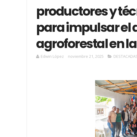
productores y téc
para impulsar el 
agroforestal en la
Edwin López
noviembre 21, 2025
DESTACADA