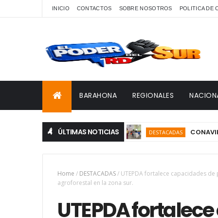
INICIO
CONTACTOS
SOBRE NOSOTROS
POLITICA DE
BARAHONA
REGIONALES
NACION
ÚLTIMAS NOTICIAS
CONAVIHSIDA, Se
DESTACADAS
Home
/
DESTACADAS
/
UTEPDA fortalece capacidades de pr
agroforestal en la zona sur.
UTEPDA fortalece