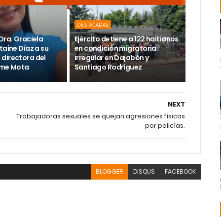
DESTACADAS
Dra. Graciela
Ejército detiene a 122 haitianos
taine Díaz a su
en condición migratoria
directora del
irregular en Dajabón y
ime Mota
Santiago Rodríguez
NEXT
Trabajadoras sexuales se quejan agresiones físicas
por policías.
BLOGGER
DISQUS
FACEBOOK