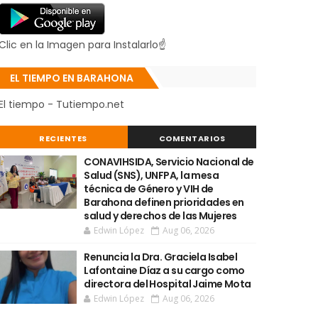
Clic en la Imagen para Instalarlo☝
EL TIEMPO EN BARAHONA
El tiempo - Tutiempo.net
RECIENTES
COMENTARIOS
CONAVIHSIDA, Servicio Nacional de
Salud (SNS), UNFPA, la mesa
técnica de Género y VIH de
Barahona definen prioridades en
salud y derechos de las Mujeres
Edwin López
Aug 06, 2026
Renuncia la Dra. Graciela Isabel
Lafontaine Díaz a su cargo como
directora del Hospital Jaime Mota
Edwin López
Aug 06, 2026