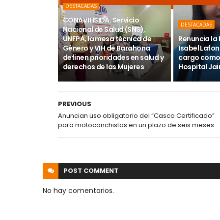
DESTACADAS
CONAVIHSIDA, Servicio
DESTACADAS
Nacional de Salud (SNS),
UNFPA, la mesa técnica de
Renuncia la 
Género y VIH de Barahona
Isabel Lafon
definen prioridades en salud y
cargo como 
derechos de las Mujeres
Hospital Ja
PREVIOUS
Anuncian uso obligatorio del “Casco Certificado”
para motoconchistas en un plazo de seis meses
POST
COMMENT
No hay comentarios.