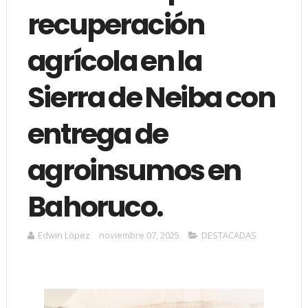
recuperación
agrícola en la
Sierra de Neiba con
entrega de
agroinsumos en
Bahoruco.
Edwin López
noviembre 07, 2025
DESTACADAS