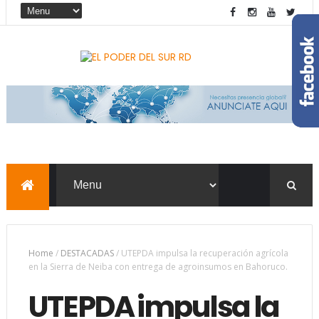
Home
/
DESTACADAS
/
UTEPDA impulsa la recuperación agrícola
en la Sierra de Neiba con entrega de agroinsumos en Bahoruco.
UTEPDA impulsa la