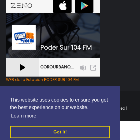
WEB de la Estación PODER SUR 104 FM
This website uses cookies to ensure you get
the best experience on our website.
Copyright © 2025 | EL PODER DEL SUR RD | All Rights Reserved |
Elaborado por
ThemeXpose
Learn more
Got it!