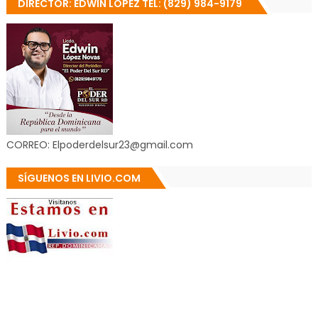
DIRECTOR: EDWIN LÓPEZ TEL: (829) 984-9179
CORREO: Elpoderdelsur23@gmail.com
SÍGUENOS EN LIVIO.COM