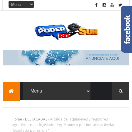
Home
/
DESTACADAS
/
Alcalde de Jaquimeyes y regidores
agradecieron al legislador Ing. Montero por invitarle actividad
"Diputado por un dia"