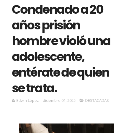
Condenado a 20
años prisión
hombre violó una
adolescente,
entérate de quien
se trata.
Edwin López
diciembre 01, 2025
DESTACADAS