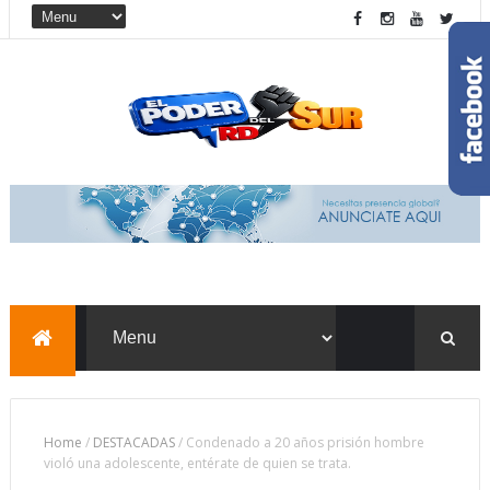
Home
/
DESTACADAS
/
Condenado a 20 años prisión hombre
violó una adolescente, entérate de quien se trata.