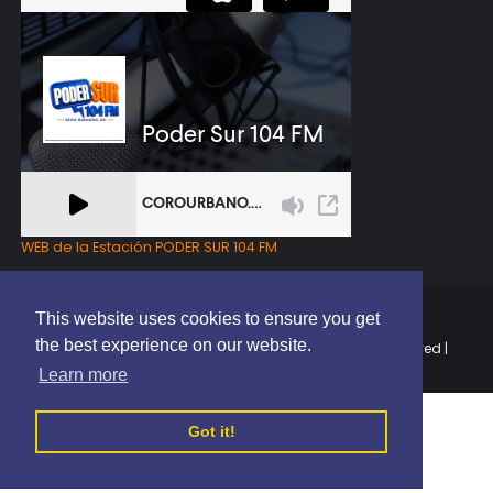
WEB de la Estación PODER SUR 104 FM
This website uses cookies to ensure you get
the best experience on our website.
Copyright © 2025 | EL PODER DEL SUR RD | All Rights Reserved |
Elaborado por
ThemeXpose
Learn more
Got it!