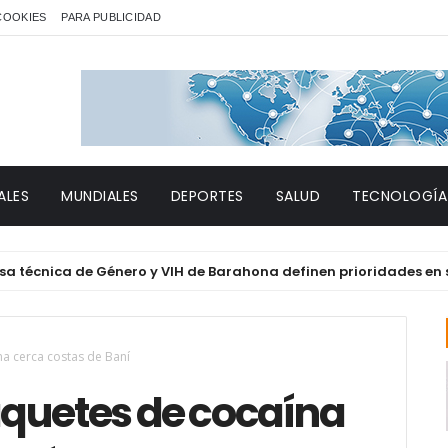
 COOKIES
PARA PUBLICIDAD
ALES
MUNDIALES
DEPORTES
SALUD
TECNOLOGÍA
ica de Género y VIH de Barahona definen prioridades en salud y 
a cerca costas de Baní
quetes de cocaína