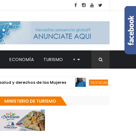
ECONOMÍA
TURISMO
+
derechos de las Mujeres
Renuncia la Dra.
DESTACADAS
MINISTERIO DE TURISMO