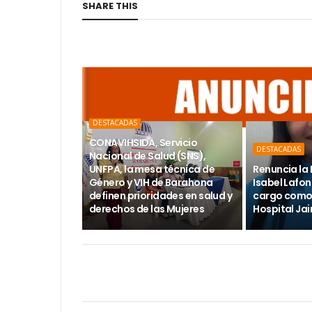
SHARE THIS
DESTACADAS
CONAVIHSIDA, Servicio
DESTACADAS
Nacional de Salud (SNS),
UNFPA, la mesa técnica de
Renuncia la 
Género y VIH de Barahona
Isabel Lafon
definen prioridades en salud y
cargo como 
derechos de las Mujeres
Hospital Ja