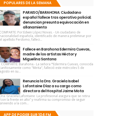
POPULARES DE LA SEMANA
PARAISO/BARAHONA: Ciudadano
español fallece tras operativo policial;
denuncian presunta equivocación en
allanamiento
COMPARTE: Por:Edwin López Novas. - Un ciudadano de
nacionalidad española, identificado de manera preliminar por
el apellido Perdomo, falleci...
Fallece en Barahona Edermira Cuevas,
madre de los artistas Héctor y
Miguelina Santana
COMPARTE: Barahona.- La señora *Edermira Cuevas, conocida
cariñosamente como "Mirita", falleció este miércoles 5 de
agosto en su...
Renuncia la Dra. Graciela Isabel
Lafontaine Díaz a su cargo como
directora del Hospital Jaime Mota
Dra. Graciela Lafontaine La profesional asegura que se retira
“con la frente en alto” y reafirma su compromiso de seguir
sirviendo a la com...
APP DE PODER SUR 104 FM