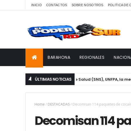
INICIO
CONTACTOS
SOBRE NOSOTROS
POLITICA DE
BARAHONA
REGIONALES
NACION
ÚLTIMAS NOTICIAS
VIHSIDA, Servicio Nacional de Salud (SNS), UNFPA, la mesa técn
Home
/
DESTACADAS
/
Decomisan 114 paquetes de cocaín
Decomisan 114 pa