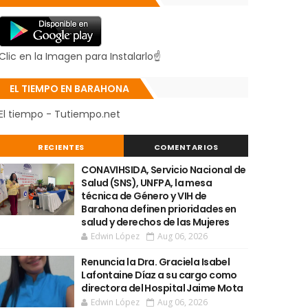
Clic en la Imagen para Instalarlo☝
EL TIEMPO EN BARAHONA
El tiempo - Tutiempo.net
RECIENTES
COMENTARIOS
CONAVIHSIDA, Servicio Nacional de
Salud (SNS), UNFPA, la mesa
técnica de Género y VIH de
Barahona definen prioridades en
salud y derechos de las Mujeres
Edwin López
Aug 06, 2026
Renuncia la Dra. Graciela Isabel
Lafontaine Díaz a su cargo como
directora del Hospital Jaime Mota
Edwin López
Aug 06, 2026