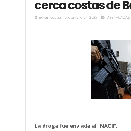
cerca costas de B
Edwin López
diciembre 04, 2025
DESTACADAS
La droga fue enviada al INACIF.