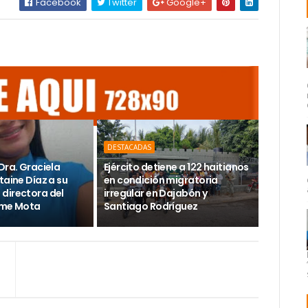
Facebook
Twitter
Google+
DESTACADAS
Dra. Graciela
Ejército detiene a 122 haitianos
taine Díaz a su
en condición migratoria
directora del
irregular en Dajabón y
ime Mota
Santiago Rodríguez