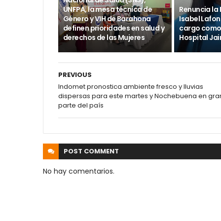
Nacional de Salud (SNS),
UNFPA, la mesa técnica de
Renuncia la 
Género y VIH de Barahona
Isabel Lafon
definen prioridades en salud y
cargo como 
derechos de las Mujeres
Hospital Ja
PREVIOUS
Indomet pronostica ambiente fresco y lluvias
dispersas para este martes y Nochebuena en gra
parte del país
POST
COMMENT
No hay comentarios.