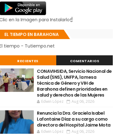
Clic en la Imagen para Instalarlo☝
EL TIEMPO EN BARAHONA
El tiempo - Tutiempo.net
RECIENTES
COMENTARIOS
CONAVIHSIDA, Servicio Nacional de
Salud (SNS), UNFPA, la mesa
técnica de Género y VIH de
Barahona definen prioridades en
salud y derechos de las Mujeres
Edwin López
Aug 06, 2026
Renuncia la Dra. Graciela Isabel
Lafontaine Díaz a su cargo como
directora del Hospital Jaime Mota
Edwin López
Aug 06, 2026