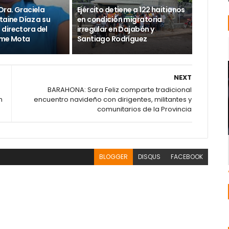
Dra. Graciela
Ejército detiene a 122 haitianos
taine Díaz a su
en condición migratoria
directora del
irregular en Dajabón y
ime Mota
Santiago Rodríguez
NEXT
BARAHONA: Sara Feliz comparte tradicional
n
encuentro navideño con dirigentes, militantes y
comunitarios de la Provincia
BLOGGER
DISQUS
FACEBOOK