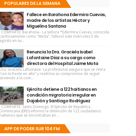
POPULARES DE LA SEMANA
Fallece en Barahona Edermira Cuevas,
madre de los artistas Héctor y
Miguelina Santana
COMPARTE: Barahona.- La señora *Edermira Cuevas, conocida
cariñosamente como "Mirita", falleció este miércoles 5 de
agosto en su...
Renuncia la Dra. Graciela Isabel
Lafontaine Díaz a su cargo como
directora del Hospital Jaime Mota
Dra. Graciela Lafontaine La profesional asegura que se retira
“con la frente en alto” y reafirma su compromiso de seguir
sirviendo a la com...
Ejército detiene a 122 haitianos en
condición migratoria irregular en
Dajabón y Santiago Rodríguez
COMPARTE: Santo Domingo. El Ejército de República
Dominicana (ERD) informó la detención de 122 ciudadanos
haitianos que se encontraban en ...
APP DE PODER SUR 104 FM