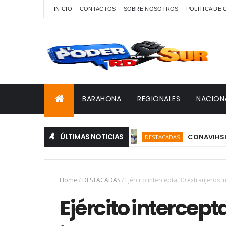
INICIO
CONTACTOS
SOBRE NOSOTROS
POLITICA DE
BARAHONA
REGIONALES
NACION
ÚLTIMAS NOTICIAS
CONAVIHSIDA, Serv
DESTACADAS
Home
/
DESTACADAS
/
Ejército intercepta 30 extranjeros
Ejército intercept