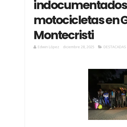
indocumentados 
motocicletas en 
Montecristi
Edwin López
diciembre 28, 2025
DESTACADAS