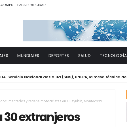
 COOKIES
PARA PUBLICIDAD
ALES
MUNDIALES
DEPORTES
SALUD
TECNOLOGÍA
icio Nacional de Salud (SNS), UNFPA, la mesa técnica de Género 
 indocumentados y retiene motocicletas en Guayubín, Montecristi
a 30 extranjeros