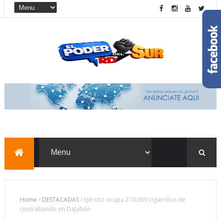
Home
/
DESTACADAS
/
Ejército ocupa 270,000 cigarrillos de
contrabando en Dajabón