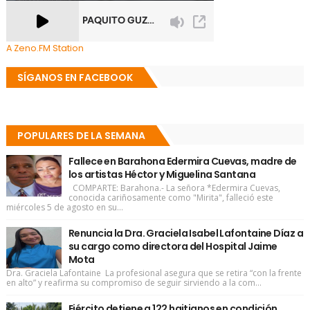
A Zeno.FM Station
SÍGANOS EN FACEBOOK
POPULARES DE LA SEMANA
Fallece en Barahona Edermira Cuevas, madre de
los artistas Héctor y Miguelina Santana
COMPARTE: Barahona.- La señora *Edermira Cuevas,
conocida cariñosamente como "Mirita", falleció este
miércoles 5 de agosto en su...
Renuncia la Dra. Graciela Isabel Lafontaine Díaz a
su cargo como directora del Hospital Jaime
Mota
Dra. Graciela Lafontaine La profesional asegura que se retira “con la frente
en alto” y reafirma su compromiso de seguir sirviendo a la com...
Ejército detiene a 122 haitianos en condición