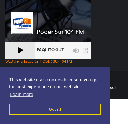
WEB de la Estación PODER SUR 104 FM
This website uses cookies to ensure you get
the best experience on our website.
Copyright © 2025 | EL PODER DEL SUR RD | All Rights Reserved |
Elaborado por
ThemeXpose
Learn more
Got it!