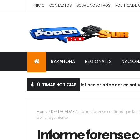
INICIO
CONTACTOS
SOBRE NOSOTROS
POLITICA DE
BARAHONA
REGIONALES
NACION
ÚLTIMAS NOTICIAS
e Género y VIH de Barahona definen prioridades en salud y dere
Home
/
DESTACADAS
/
Informe forense confirmó que la e
por ahogamiento
Informe forense c