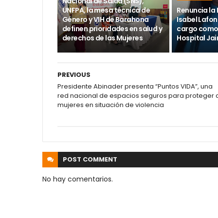
Nacional de Salud (SNS),
UNFPA, la mesa técnica de
Renuncia la 
Género y VIH de Barahona
Isabel Lafon
definen prioridades en salud y
cargo como 
derechos de las Mujeres
Hospital Ja
PREVIOUS
Presidente Abinader presenta “Puntos VIDA”, una
red nacional de espacios seguros para proteger 
mujeres en situación de violencia
POST
COMMENT
No hay comentarios.