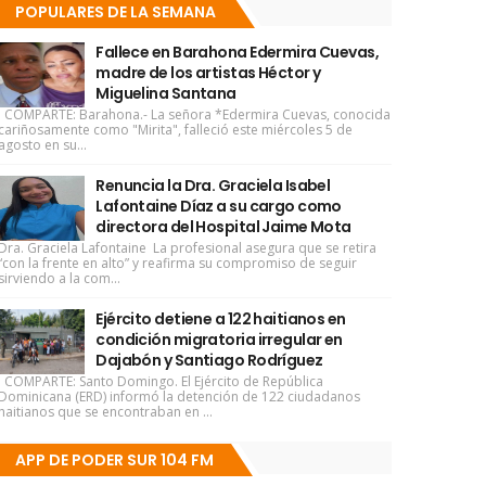
POPULARES DE LA SEMANA
Fallece en Barahona Edermira Cuevas,
madre de los artistas Héctor y
Miguelina Santana
COMPARTE: Barahona.- La señora *Edermira Cuevas, conocida
cariñosamente como "Mirita", falleció este miércoles 5 de
agosto en su...
Renuncia la Dra. Graciela Isabel
Lafontaine Díaz a su cargo como
directora del Hospital Jaime Mota
Dra. Graciela Lafontaine La profesional asegura que se retira
“con la frente en alto” y reafirma su compromiso de seguir
sirviendo a la com...
Ejército detiene a 122 haitianos en
condición migratoria irregular en
Dajabón y Santiago Rodríguez
COMPARTE: Santo Domingo. El Ejército de República
Dominicana (ERD) informó la detención de 122 ciudadanos
haitianos que se encontraban en ...
APP DE PODER SUR 104 FM