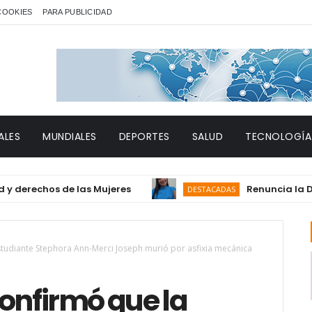
 COOKIES
PARA PUBLICIDAD
ALES
MUNDIALES
DEPORTES
SALUD
TECNOLOGÍA
chos de las Mujeres
Renuncia la Dra. Gra
DESTACADAS
studiante Stephora Ann-Merci Joseph murió por asfixia mecánica
onfirmó que la