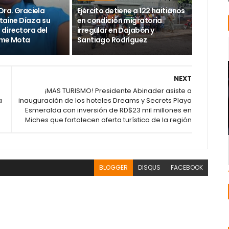
Dra. Graciela
Ejército detiene a 122 haitianos
taine Díaz a su
en condición migratoria
directora del
irregular en Dajabón y
ime Mota
Santiago Rodríguez
NEXT
¡MAS TURISMO! Presidente Abinader asiste a
a
inauguración de los hoteles Dreams y Secrets Playa
Esmeralda con inversión de RD$23 mil millones en
Miches que fortalecen oferta turística de la región
BLOGGER
DISQUS
FACEBOOK