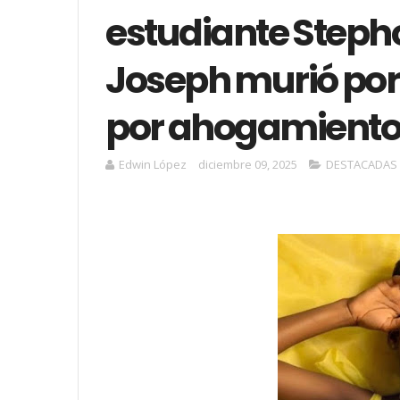
estudiante Steph
Joseph murió por
por ahogamient
Edwin López
diciembre 09, 2025
DESTACADAS