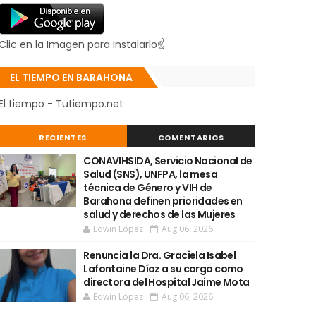
Clic en la Imagen para Instalarlo☝
EL TIEMPO EN BARAHONA
El tiempo - Tutiempo.net
RECIENTES
COMENTARIOS
CONAVIHSIDA, Servicio Nacional de
Salud (SNS), UNFPA, la mesa
técnica de Género y VIH de
Barahona definen prioridades en
salud y derechos de las Mujeres
Edwin López
Aug 06, 2026
Renuncia la Dra. Graciela Isabel
Lafontaine Díaz a su cargo como
directora del Hospital Jaime Mota
Edwin López
Aug 06, 2026