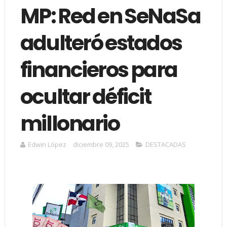
MP: Red en SeNaSa
adulteró estados
financieros para
ocultar déficit
millonario
Edwin López
diciembre 09, 2025
DESTACADAS