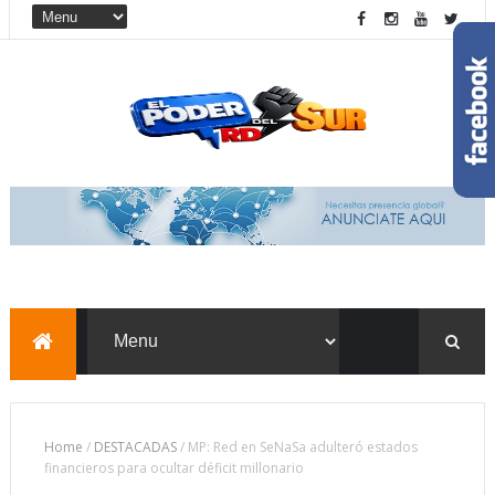
Home
/
DESTACADAS
/
MP: Red en SeNaSa adulteró estados
financieros para ocultar déficit millonario