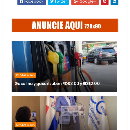
Facebook
Twitter
Google+
DESTACADAS
Gasolina y gasoil suben RD$3.00 y RD$2.00
DESTACADAS