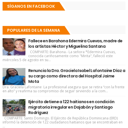
SÍGANOS EN FACEBOOK
POPULARES DE LA SEMANA
Fallece en Barahona Edermira Cuevas, madre de
los artistas Héctor y Miguelina Santana
COMPARTE: Barahona.- La señora *Edermira Cuevas,
conocida cariñosamente como "Mirita", falleció este
miércoles 5 de agosto en su...
Renuncia la Dra. Graciela Isabel Lafontaine Díaz a
su cargo como directora del Hospital Jaime
Mota
Dra. Graciela Lafontaine La profesional asegura que se retira “con la frente
en alto” y reafirma su compromiso de seguir sirviendo a la com...
Ejército detiene a 122 haitianos en condición
migratoria irregular en Dajabón y Santiago
Rodríguez
COMPARTE: Santo Domingo. El Ejército de República Dominicana (ERD)
informó la detención de 122 ciudadanos haitianos que se encontraban en
...