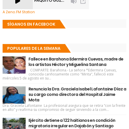
A Zeno.FM Station
SÍGANOS EN FACEBOOK
POPULARES DE LA SEMANA
Fallece en Barahona Edermira Cuevas, madre de
los artistas Héctor y Miguelina Santana
COMPARTE: Barahona.- La señora *Edermira Cuevas,
conocida cariñosamente como "Mirita", falleció este
miércoles 5 de agosto en su...
Renuncia la Dra. Graciela Isabel Lafontaine Díaz a
su cargo como directora del Hospital Jaime
Mota
Dra. Graciela Lafontaine La profesional asegura que se retira “con la frente
en alto” y reafirma su compromiso de seguir sirviendo a la com...
Ejército detiene a 122 haitianos en condición
migratoria irregular en Dajabón y Santiago