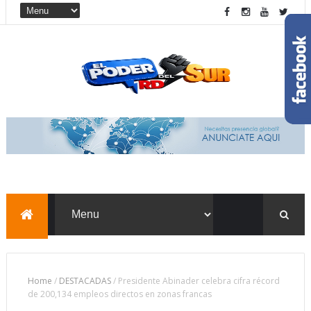
Home
/
DESTACADAS
/
Presidente Abinader celebra cifra récord
de 200,134 empleos directos en zonas francas