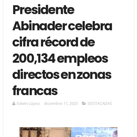
Presidente
Abinader celebra
cifra récord de
200,134 empleos
directos en zonas
francas
Edwin López
diciembre 11, 2025
DESTACADAS