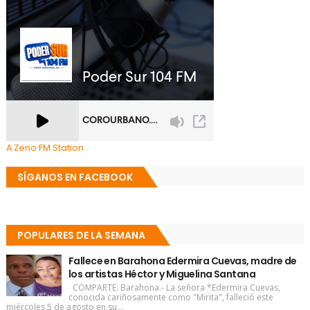
A Zeno.FM Station
SÍGANOS EN FACEBOOK
POPULARES DE LA SEMANA
Fallece en Barahona Edermira Cuevas, madre de
los artistas Héctor y Miguelina Santana
COMPARTE: Barahona.- La señora *Edermira Cuevas,
conocida cariñosamente como "Mirita", falleció este
miércoles 5 de agosto en su...