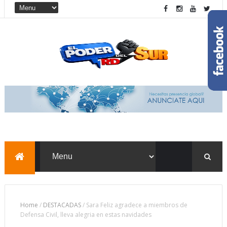
Home
/
DESTACADAS
/
Sara Feliz agradece a miembros de
Defensa Civil, lleva alegria en estas navidades