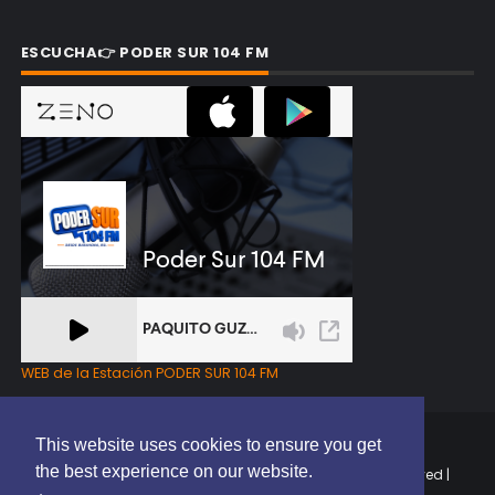
ESCUCHA👉 PODER SUR 104 FM
WEB de la Estación PODER SUR 104 FM
This website uses cookies to ensure you get
the best experience on our website.
Copyright © 2025 | EL PODER DEL SUR RD | All Rights Reserved |
Elaborado por
ThemeXpose