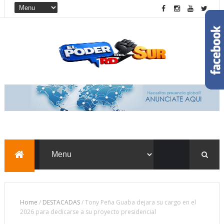
Home
/
DESTACADAS
/
Tony Peña Guaba dejara su cargo en el
2026 para dedicarse a su proyecto presidencial