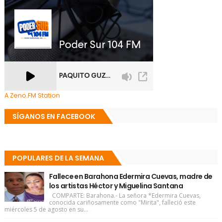
A Zeno.FM Station
SÍGANOS EN FACEBOOK
POPULARES DE LA SEMANA
Fallece en Barahona Edermira Cuevas, madre de
los artistas Héctor y Miguelina Santana
COMPARTE: Barahona.- La señora *Edermira Cuevas,
conocida cariñosamente como "Mirita", falleció este
miércoles 5 de agosto en su...