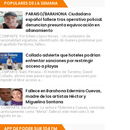
POPULARES DE LA SEMANA
PARAISO/BARAHONA: Ciudadano
español fallece tras operativo policial;
denuncian presunta equivocación en
allanamiento
COMPARTE: Por:Edwin López Novas. - Un ciudadano de
nacionalidad española, identificado de manera preliminar por
el apellido Perdomo, falleci...
Collado advierte que hoteles podrían
enfrentar sanciones por restringir
acceso a playas
COMPARTE: Baní, Peravia.– El ministro de Turismo, David
Collado, afirmó este jueves que las posibles sanciones por
impedir el libre acceso a...
Fallece en Barahona Edermira Cuevas,
madre de los artistas Héctor y
Miguelina Santana
COMPARTE: Barahona.- La señora *Edermira Cuevas, conocida
cariñosamente como "Mirita", falleció este miércoles 5 de
agosto en su...
APP DE PODER SUR 104 FM