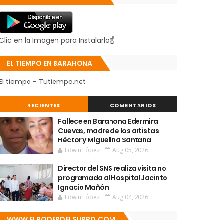
Clic en la Imagen para Instalarlo☝
EL TIEMPO EN BARAHONA
El tiempo - Tutiempo.net
RECIENTES
COMENTARIOS
Fallece en Barahona Edermira
Cuevas, madre de los artistas
Héctor y Miguelina Santana
Edwin López
Aug 05, 2026
Director del SNS realiza visita no
programada al Hospital Jacinto
Ignacio Mañón
Edwin López
Aug 04, 2026
WWW.ELPODERDELSURRD.COM