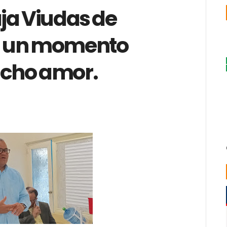
ja Viudas de
n un momento
cho amor.