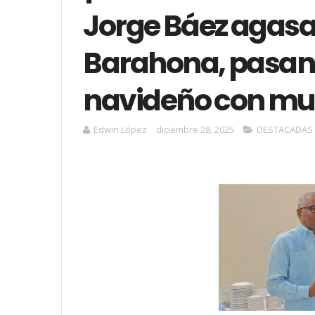
Jorge Báez agasa
Barahona, pasa
navideño con mu
Edwin López
diciembre 28, 2025
DESTACADAS