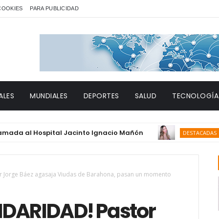
 COOKIES
PARA PUBLICIDAD
ALES
MUNDIALES
DEPORTES
SALUD
TECNOLOGÍA
al Hospital Jacinto Ignacio Mañón
PEDERN
DESTACADAS
 Jorge Báez agasaja Viudas de Barahona, pasan un momento
IDARIDAD! Pastor