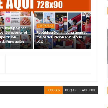
DESTACADAS
re inscripciones
os técnicos en el
República Dominicana tiene su
uperación
mejor actuación en historia
 de Fundación
JCC
BLOGGER
DISQUS
FACEBOOK