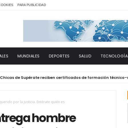
 COOKIES
PARA PUBLICIDAD
ALES
MUNDIALES
DEPORTES
SALUD
TECNOLOGÍA
 de Supérate reciben certificados de formación técnico-vocaci
rido por la justicia. Entérate quién es
ntrega hombre