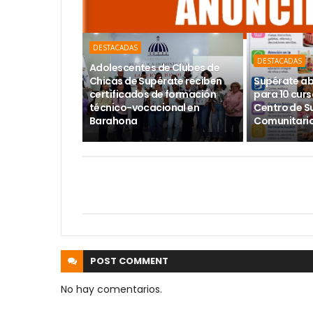
DESTACADAS
DESTACADAS
Adolescentes de Clubes de
Chicas de Supérate reciben
Supérate ab
certificados de formación
para 10 curs
técnico-vocacional en
Centro de S
Barahona
Comunitario
POST
COMMENT
No hay comentarios.