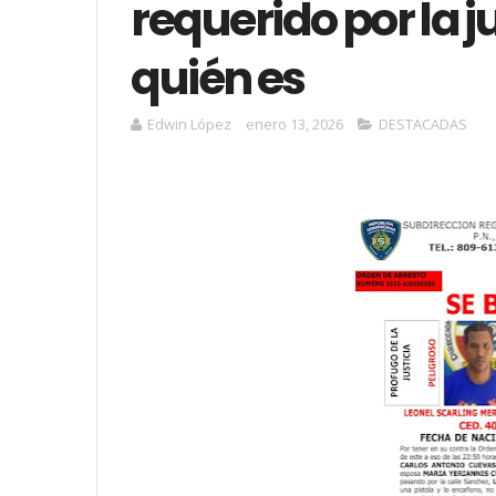
requerido por la j
quién es
Edwin López
enero 13, 2026
DESTACADAS