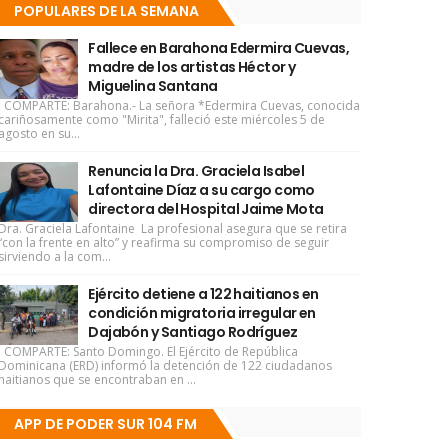
POPULARES DE LA SEMANA
Fallece en Barahona Edermira Cuevas,
madre de los artistas Héctor y
Miguelina Santana
COMPARTE: Barahona.- La señora *Edermira Cuevas, conocida
cariñosamente como "Mirita", falleció este miércoles 5 de
agosto en su...
Renuncia la Dra. Graciela Isabel
Lafontaine Díaz a su cargo como
directora del Hospital Jaime Mota
Dra. Graciela Lafontaine La profesional asegura que se retira
“con la frente en alto” y reafirma su compromiso de seguir
sirviendo a la com...
Ejército detiene a 122 haitianos en
condición migratoria irregular en
Dajabón y Santiago Rodríguez
COMPARTE: Santo Domingo. El Ejército de República
Dominicana (ERD) informó la detención de 122 ciudadanos
haitianos que se encontraban en ...
APP DE PODER SUR 104 FM