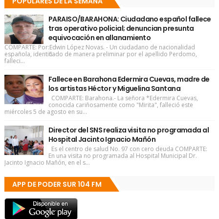
POPULARES DE LA SEMANA
PARAISO/BARAHONA: Ciudadano español fallece
tras operativo policial; denuncian presunta
equivocación en allanamiento
COMPARTE: Por:Edwin López Novas. - Un ciudadano de nacionalidad
española, identificado de manera preliminar por el apellido Perdomo,
falleci...
Fallece en Barahona Edermira Cuevas, madre de
los artistas Héctor y Miguelina Santana
COMPARTE: Barahona.- La señora *Edermira Cuevas,
conocida cariñosamente como "Mirita", falleció este
miércoles 5 de agosto en su...
Director del SNS realiza visita no programada al
Hospital Jacinto Ignacio Mañón
Es el centro de salud No. 97 con cero deuda COMPARTE:
En una visita no programada al Hospital Municipal Dr.
Jacinto Ignacio Mañón, en el s...
APP DE PODER SUR 104 FM