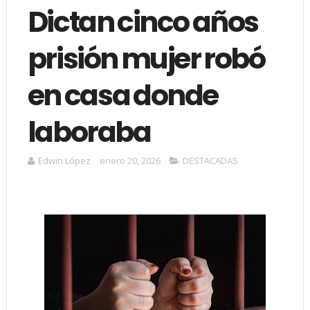
Dictan cinco años
prisión mujer robó
en casa donde
laboraba
Edwin López
enero 20, 2026
DESTACADAS