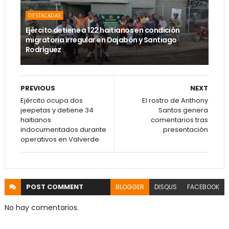
DESTACADAS
Ejército detiene a 122 haitianos en condición
migratoria irregular en Dajabón y Santiago
Rodríguez
PREVIOUS
NEXT
Ejército ocupa dos
El rostro de Anthony
jeepetas y detiene 34
Santos genera
haitianos
comentarios tras
indocumentados durante
presentación
operativos en Valverde
POST
COMMENT
BLOGGER
DISQUS
FACEBOOK
No hay comentarios.