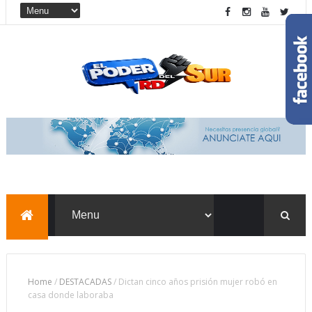
Home
/
DESTACADAS
/
Dictan cinco años prisión mujer robó en
casa donde laboraba