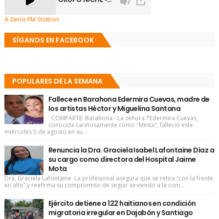
A Zeno.FM Station
SÍGANOS EN FACEBOOK
POPULARES DE LA SEMANA
Fallece en Barahona Edermira Cuevas, madre de
los artistas Héctor y Miguelina Santana
COMPARTE: Barahona.- La señora *Edermira Cuevas,
conocida cariñosamente como "Mirita", falleció este
miércoles 5 de agosto en su...
Renuncia la Dra. Graciela Isabel Lafontaine Díaz a
su cargo como directora del Hospital Jaime
Mota
Dra. Graciela Lafontaine La profesional asegura que se retira “con la frente
en alto” y reafirma su compromiso de seguir sirviendo a la com...
Ejército detiene a 122 haitianos en condición
migratoria irregular en Dajabón y Santiago