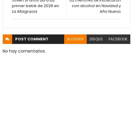
Joven 16 años da a luz
52 menores se intoxicaron
primer bebé de 2026 en
con alcohol en Navidad y
La Altagracia
Año Nuevo
POST
COMMENT
BLOGGER
DISQUS
FACEBOOK
No hay comentarios.