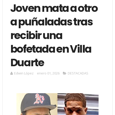
Joven mata a otro
a puñaladas tras
recibir una
bofetada en Villa
Duarte
Edwin López
enero 01, 2026
DESTACADAS