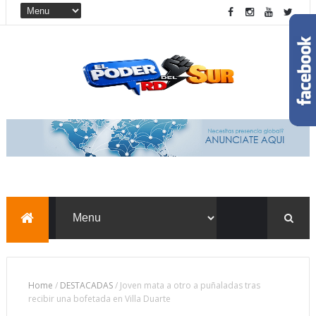
Home
/
DESTACADAS
/
Joven mata a otro a puñaladas tras
recibir una bofetada en Villa Duarte