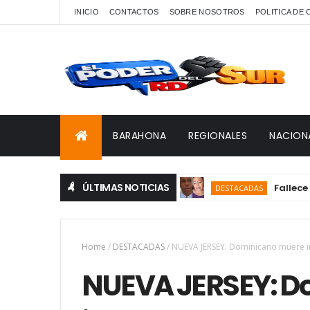
INICIO
CONTACTOS
SOBRE NOSOTROS
POLITICA DE
BARAHONA
REGIONALES
NACION
ÚLTIMAS NOTICIAS
Fallece en Bar
DESTACADAS
Home
/
DESTACADAS
/
NUEVA JERSEY: Dominicano muere i
NUEVA JERSEY: D