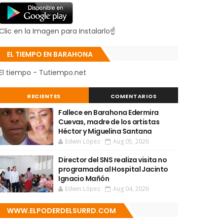
Clic en la Imagen para Instalarlo☝
EL TIEMPO EN BARAHONA
El tiempo - Tutiempo.net
RECIENTES
COMENTARIOS
Fallece en Barahona Edermira
Cuevas, madre de los artistas
Héctor y Miguelina Santana
Edwin López
Aug 05, 2026
Director del SNS realiza visita no
programada al Hospital Jacinto
Ignacio Mañón
Edwin López
Aug 04, 2026
WWW.ELPODERDELSURRD.COM