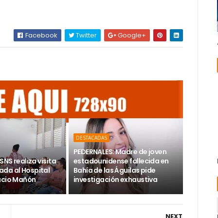
Facebook
Twitter
Google+
DESTACADAS
PEDERNALES: Madre de joven
SNS realiza visita
estadounidense fallecida en
da al Hospital
Bahía de las Águilas pide
acio Mañón
investigación exhaustiva
NEXT