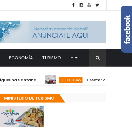
ECONOMÍA
TURISMO
+
na Santana
Director del SNS realiza visi
DESTACADAS
MINISTERIO DE TURISMO