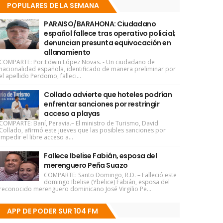
POPULARES DE LA SEMANA
PARAISO/BARAHONA: Ciudadano
español fallece tras operativo policial;
denuncian presunta equivocación en
allanamiento
COMPARTE: Por:Edwin López Novas. - Un ciudadano de
nacionalidad española, identificado de manera preliminar por
el apellido Perdomo, falleci...
Collado advierte que hoteles podrían
enfrentar sanciones por restringir
acceso a playas
COMPARTE: Baní, Peravia.– El ministro de Turismo, David
Collado, afirmó este jueves que las posibles sanciones por
impedir el libre acceso a...
Fallece Ibelise Fabián, esposa del
merenguero Peña Suazo
COMPARTE: Santo Domingo, R.D. – Falleció este
domingo Ibelise (Ybelice) Fabián, esposa del
reconocido merenguero dominicano José Virgilio Pe...
APP DE PODER SUR 104 FM