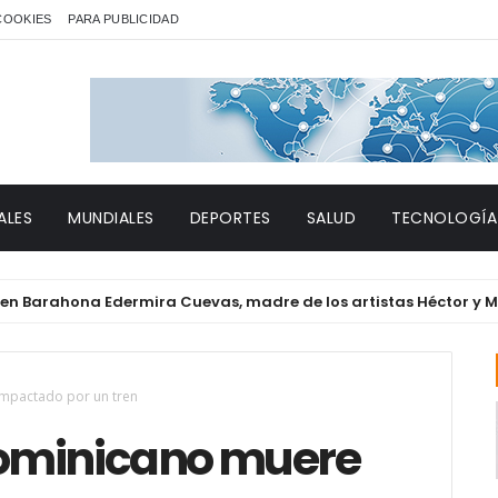
 COOKIES
PARA PUBLICIDAD
ALES
MUNDIALES
DEPORTES
SALUD
TECNOLOGÍA
ahona Edermira Cuevas, madre de los artistas Héctor y Migueli
mpactado por un tren
ominicano muere