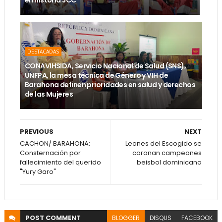
en historia JCC
DESTACADAS
CONAVIHSIDA, Servicio Nacional de Salud (SNS),
UNFPA, la mesa técnica de Género y VIH de
Barahona definen prioridades en salud y derechos
de las Mujeres
PREVIOUS
NEXT
CACHON/ BARAHONA:
Leones del Escogido se
Consternación por
coronan campeones
fallecimiento del querido
beisbol dominicano
"Yury Garo"
POST
COMMENT
BLOGGER
DISQUS
FACEBOOK