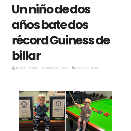
Un niño de dos
años bate dos
récord Guiness de
billar
Edwin López
enero 28, 2026
DESTACADAS