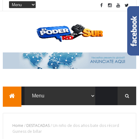
Home
/
DESTACADAS
/
Un niño de dos años bate dos récord
Guiness de billar