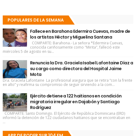
POPULARES DE LA SEMANA
Fallece en Barahona Edermira Cuevas, madre de
los artistas Héctor y Miguelina Santana
COMPARTE: Barahona.- La señora *Edermira Cuevas,
conocida cariñosamente como "Mirita", falleció este
miércoles 5 de agosto en su...
Renuncia la Dra. Graciela Isabel Lafontaine Díaz a
su cargo como directora del Hospital Jaime
Mota
Dra. Graciela Lafontaine La profesional asegura que se retira “con la frente
en alto” y reafirma su compromiso de seguir sirviendo a la com...
Ejército detiene a 122 haitianos en condición
migratoria irregular en Dajabón y Santiago
Rodríguez
COMPARTE: Santo Domingo. El Ejército de República Dominicana (ERD)
informó la detención de 122 ciudadanos haitianos que se encontraban en
...
APP DE PODER SUR 104 FM