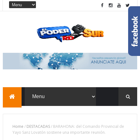
Home
/
DESTACADAS
/
BARAHONA: del Comando Provincial de
Yayo Sanz Lovatón sostiene una importante reunión.