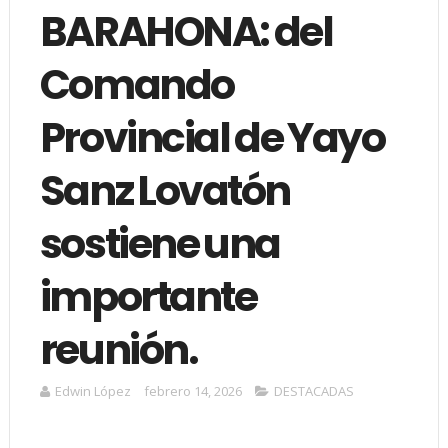
BARAHONA: del
Comando
Provincial de Yayo
Sanz Lovatón
sostiene una
importante
reunión.
Edwin López
febrero 14, 2026
DESTACADAS