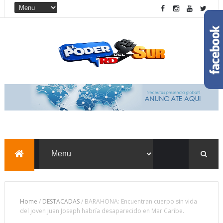
Home
/
DESTACADAS
/
BARAHONA: Encuentran cuerpo sin vida
del joven Juan Joseph habría desaparecido en Mar Caribe.