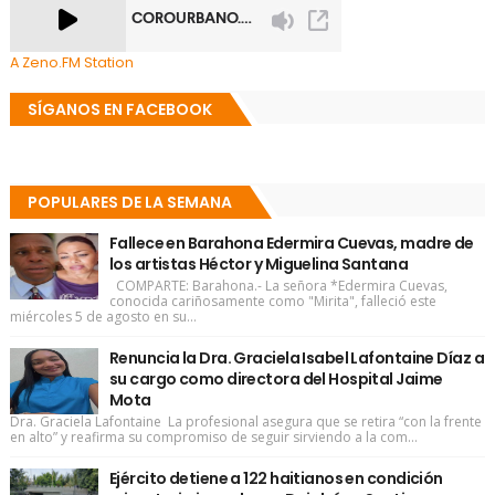
A Zeno.FM Station
SÍGANOS EN FACEBOOK
POPULARES DE LA SEMANA
Fallece en Barahona Edermira Cuevas, madre de
los artistas Héctor y Miguelina Santana
COMPARTE: Barahona.- La señora *Edermira Cuevas,
conocida cariñosamente como "Mirita", falleció este
miércoles 5 de agosto en su...
Renuncia la Dra. Graciela Isabel Lafontaine Díaz a
su cargo como directora del Hospital Jaime
Mota
Dra. Graciela Lafontaine La profesional asegura que se retira “con la frente
en alto” y reafirma su compromiso de seguir sirviendo a la com...
Ejército detiene a 122 haitianos en condición