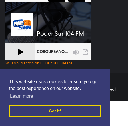
WEB de la Estación PODER SUR 104 FM
This website uses cookies to ensure you get
the best experience on our website.
Copyright © 2025 | EL PODER DEL SUR RD | All Rights Reserved |
Elaborado por
ThemeXpose
Learn more
Got it!