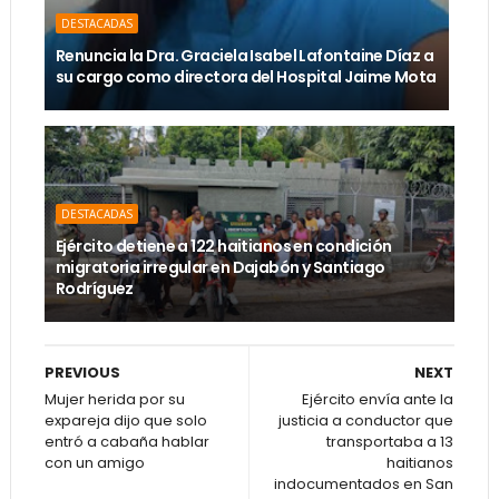
DESTACADAS
Renuncia la Dra. Graciela Isabel Lafontaine Díaz a
su cargo como directora del Hospital Jaime Mota
DESTACADAS
Ejército detiene a 122 haitianos en condición
migratoria irregular en Dajabón y Santiago
Rodríguez
PREVIOUS
NEXT
Mujer herida por su
Ejército envía ante la
expareja dijo que solo
justicia a conductor que
entró a cabaña hablar
transportaba a 13
con un amigo
haitianos
indocumentados en San