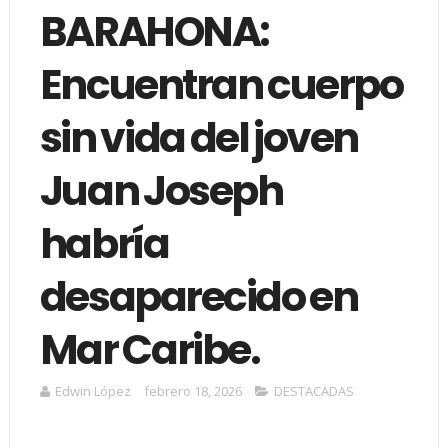
BARAHONA:
Encuentran cuerpo
sin vida del joven
Juan Joseph
habría
desaparecido en
Mar Caribe.
Edwin López
febrero 18, 2026
DESTACADAS