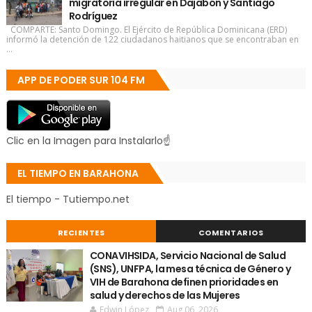
migratoria irregular en Dajabón y Santiago
Rodríguez
COMPARTE: Santo Domingo. El Ejército de República Dominicana (ERD)
informó la detención de 122 ciudadanos haitianos que se encontraban en
...
APP DE PODER SUR 104 FM
Clic en la Imagen para Instalarlo☝
EL TIEMPO EN BARAHONA
El tiempo - Tutiempo.net
RECIENTES
COMENTARIOS
CONAVIHSIDA, Servicio Nacional de Salud
(SNS), UNFPA, la mesa técnica de Género y
VIH de Barahona definen prioridades en
salud y derechos de las Mujeres
Edwin López
Aug 06, 2026