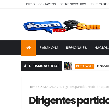
INICIO
CONTACTOS
SOBRE NOSOTROS
POLITICA DE
BARAHONA
REGIONALES
NACION
ÚLTIMAS NOTICIAS
Gasolina y ga
DESTACADAS
Home
/
DESTACADAS
/
Dirigentes partidos recibirán a part
Dirigentes partido