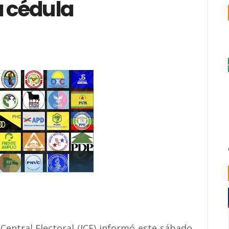
a cédula
 Central Electoral (JCE) informó este sábado