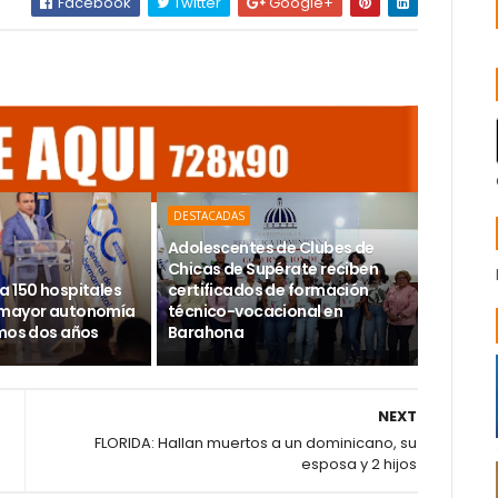
Facebook
Twitter
Google+
DESTACADAS
Adolescentes de Clubes de
Chicas de Supérate reciben
a 150 hospitales
certificados de formación
 mayor autonomía
técnico-vocacional en
imos dos años
Barahona
NEXT
FLORIDA: Hallan muertos a un dominicano, su
esposa y 2 hijos