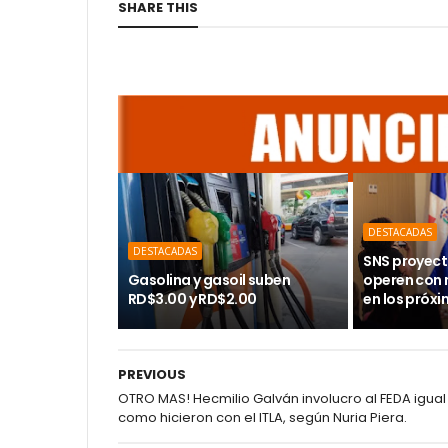
SHARE THIS
DESTACADAS
DESTACADAS
SNS proyect
Gasolina y gasoil suben
operen con
RD$3.00 y RD$2.00
en los próx
PREVIOUS
OTRO MAS! Hecmilio Galván involucro al FEDA igual
como hicieron con el ITLA, según Nuria Piera.