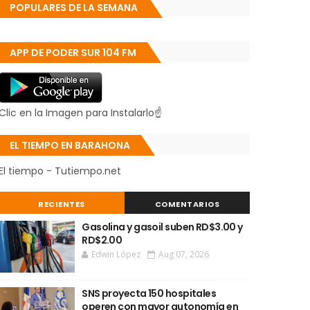
POPULARES DE LA SEMANA
APP DE PODER SUR 104 FM
Clic en la Imagen para Instalarlo☝
EL TIEMPO EN BARAHONA
El tiempo - Tutiempo.net
RECIENTES
COMENTARIOS
Gasolina y gasoil suben RD$3.00 y
RD$2.00
Edwin López
Aug 07, 2026
SNS proyecta 150 hospitales
operen con mayor autonomía en