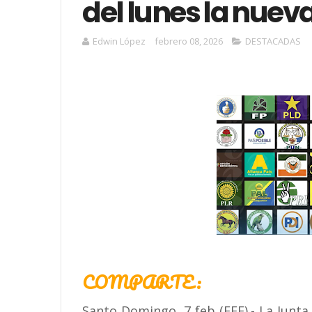
del lunes la nuev
Edwin López
febrero 08, 2026
DESTACADAS
COMPARTE:
Santo Domingo, 7 feb (EFE).- La Junta