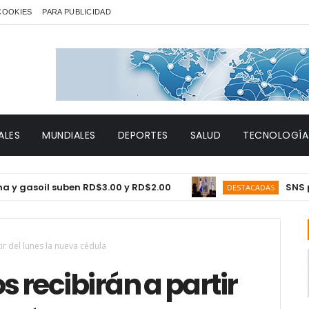
 COOKIES
PARA PUBLICIDAD
ALES
MUNDIALES
DEPORTES
SALUD
TECNOLOGÍA
soil suben RD$3.00 y RD$2.00
SNS proyect
DESTACADAS
ir del lunes la nueva cédula
s recibirán a partir