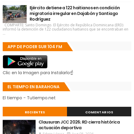
Ejército detiene a 122 haitianos en condición
migratoria irregular en Dajabón y Santiago
Rodríguez
COMPARTE: Santo Domingo. El Ejército de República Dominicana (ERD)
informó la detención de 122 ciudadanos haitianos que se encontraban en
...
APP DE PODER SUR 104 FM
Clic en la Imagen para Instalarlo☝
EL TIEMPO EN BARAHONA
El tiempo - Tutiempo.net
RECIENTES
COMENTARIOS
Clausuran JCC 2026; RD cierra histórica
actuación deportiva
Edwin López
Aug 08, 2026