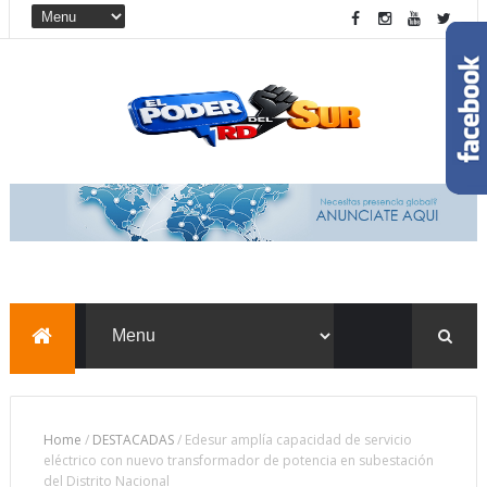
Home
/
DESTACADAS
/
Edesur amplía capacidad de servicio
eléctrico con nuevo transformador de potencia en subestación
del Distrito Nacional