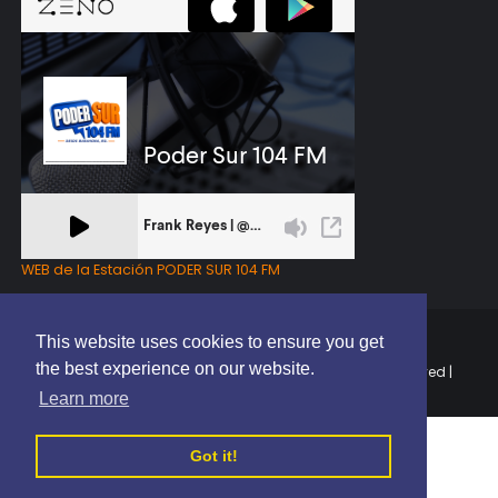
WEB de la Estación PODER SUR 104 FM
This website uses cookies to ensure you get
the best experience on our website.
Copyright © 2025 | EL PODER DEL SUR RD | All Rights Reserved |
Elaborado por
ThemeXpose
Learn more
Got it!