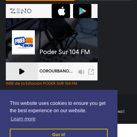
WEB de la Estación PODER SUR 104 FM
This website uses cookies to ensure you get
the best experience on our website.
Copyright © 2025 | EL PODER DEL SUR RD | All Rights Reserved |
Elaborado por
ThemeXpose
Learn more
Got it!