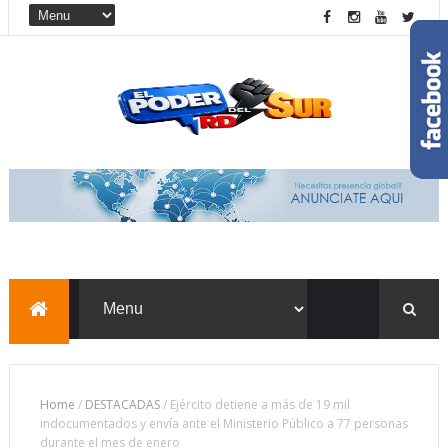
Home
/
DESTACADAS
/
Ejército detiene a más de 19 mil
indocumentados y envía ante el Ministerio Público a 77 personas
durante el mes de enero