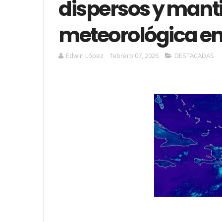
dispersos y manti
meteorológica en
Edwin López
febrero 07, 2026
DESTACADAS