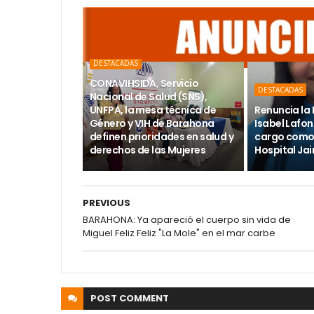
DESTACADAS
CONAVIHSIDA, Servicio
DESTACADAS
Nacional de Salud (SNS),
UNFPA, la mesa técnica de
Renuncia la 
Género y VIH de Barahona
Isabel Lafon
definen prioridades en salud y
cargo como 
derechos de las Mujeres
Hospital Ja
PREVIOUS
BARAHONA: Ya apareció el cuerpo sin vida de
Miguel Feliz Feliz "La Mole" en el mar carbe
POST
COMMENT