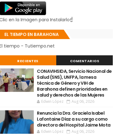
Clic en la Imagen para Instalarlo☝
EL TIEMPO EN BARAHONA
El tiempo - Tutiempo.net
RECIENTES
COMENTARIOS
CONAVIHSIDA, Servicio Nacional de
Salud (SNS), UNFPA, la mesa
técnica de Género y VIH de
Barahona definen prioridades en
salud y derechos de las Mujeres
Edwin López
Aug 06, 2026
Renuncia la Dra. Graciela Isabel
Lafontaine Díaz a su cargo como
directora del Hospital Jaime Mota
Edwin López
Aug 06, 2026