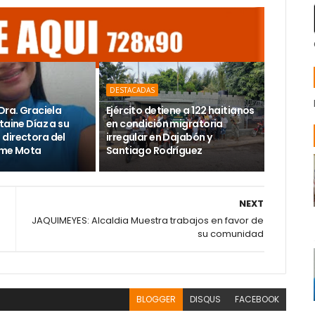
DESTACADAS
Dra. Graciela
Ejército detiene a 122 haitianos
taine Díaz a su
en condición migratoria
directora del
irregular en Dajabón y
ime Mota
Santiago Rodríguez
NEXT
JAQUIMEYES: Alcaldia Muestra trabajos en favor de
su comunidad
BLOGGER
DISQUS
FACEBOOK