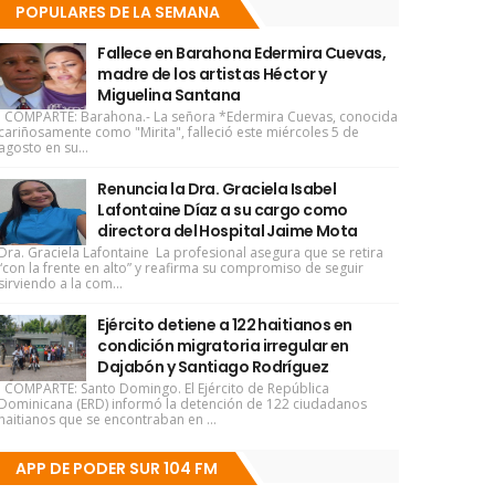
POPULARES DE LA SEMANA
Fallece en Barahona Edermira Cuevas,
madre de los artistas Héctor y
Miguelina Santana
COMPARTE: Barahona.- La señora *Edermira Cuevas, conocida
cariñosamente como "Mirita", falleció este miércoles 5 de
agosto en su...
Renuncia la Dra. Graciela Isabel
Lafontaine Díaz a su cargo como
directora del Hospital Jaime Mota
Dra. Graciela Lafontaine La profesional asegura que se retira
“con la frente en alto” y reafirma su compromiso de seguir
sirviendo a la com...
Ejército detiene a 122 haitianos en
condición migratoria irregular en
Dajabón y Santiago Rodríguez
COMPARTE: Santo Domingo. El Ejército de República
Dominicana (ERD) informó la detención de 122 ciudadanos
haitianos que se encontraban en ...
APP DE PODER SUR 104 FM