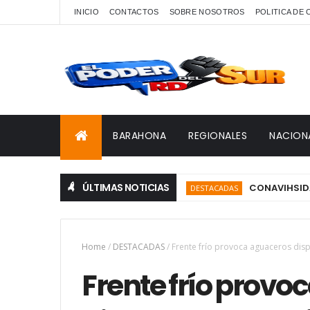
INICIO
CONTACTOS
SOBRE NOSOTROS
POLITICA DE
BARAHONA
REGIONALES
NACION
ÚLTIMAS NOTICIAS
CONAVIHSIDA, Servic
DESTACADAS
Home
/
DESTACADAS
/
Frente frío provoca aguaceros disp
Frente frío prov