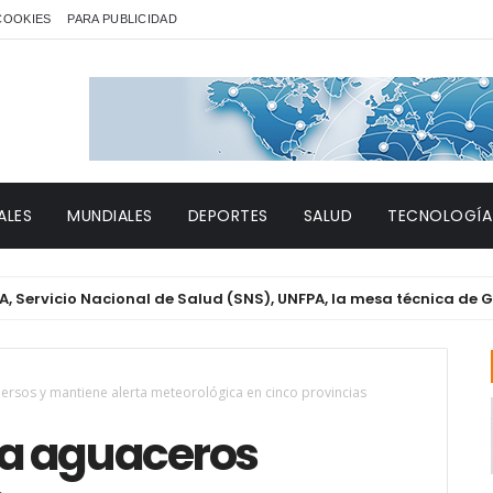
 COOKIES
PARA PUBLICIDAD
ALES
MUNDIALES
DEPORTES
SALUD
TECNOLOGÍA
io Nacional de Salud (SNS), UNFPA, la mesa técnica de Género y
ersos y mantiene alerta meteorológica en cinco provincias
oca aguaceros