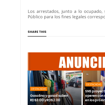
Los arrestados, junto a lo ocupado, 
Público para los fines legales corresp
SHARE THIS
DESTACADAS
DESTACADAS
SNS proyect
Gasolina y gasoil suben
operen con
RD$3.00 y RD$2.00
en los próx