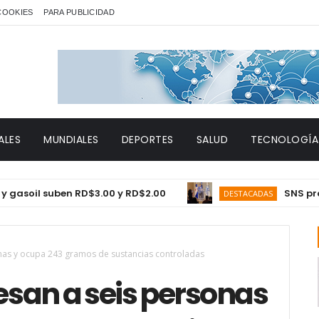
 COOKIES
PARA PUBLICIDAD
ALES
MUNDIALES
DEPORTES
SALUD
TECNOLOGÍA
l suben RD$3.00 y RD$2.00
SNS proyecta 
DESTACADAS
nas y ocupa 243 gramos de sustancias controladas
san a seis personas