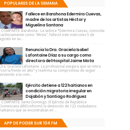
POPULARES DE LA SEMANA
Fallece en Barahona Edermira Cuevas,
madre de los artistas Héctor y
Miguelina Santana
COMPARTE: Barahona.- La señora *Edermira Cuevas, conocida
cariñosamente como "Mirita", falleció este miércoles 5 de
agosto en su...
Renuncia la Dra. Graciela Isabel
Lafontaine Díaz a su cargo como
directora del Hospital Jaime Mota
Dra. Graciela Lafontaine La profesional asegura que se retira
“con la frente en alto” y reafirma su compromiso de seguir
sirviendo a la com...
Ejército detiene a 122 haitianos en
condición migratoria irregular en
Dajabón y Santiago Rodríguez
COMPARTE: Santo Domingo. El Ejército de República
Dominicana (ERD) informó la detención de 122 ciudadanos
haitianos que se encontraban en ...
APP DE PODER SUR 104 FM