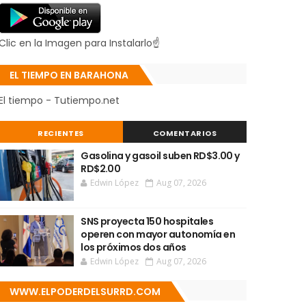
Clic en la Imagen para Instalarlo☝
EL TIEMPO EN BARAHONA
El tiempo - Tutiempo.net
RECIENTES
COMENTARIOS
Gasolina y gasoil suben RD$3.00 y
RD$2.00
Edwin López
Aug 07, 2026
SNS proyecta 150 hospitales
operen con mayor autonomía en
los próximos dos años
Edwin López
Aug 07, 2026
WWW.ELPODERDELSURRD.COM