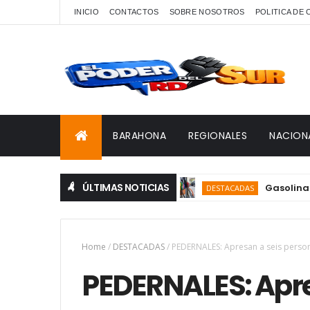
INICIO
CONTACTOS
SOBRE NOSOTROS
POLITICA DE
BARAHONA
REGIONALES
NACION
ÚLTIMAS NOTICIAS
Gasolina y gasoi
DESTACADAS
Home
/
DESTACADAS
/
PEDERNALES: Apresan a seis perso
PEDERNALES: Apre