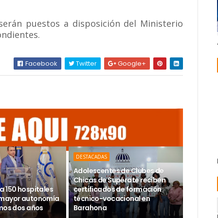
serán puestos a disposición del Ministerio
ondientes.
Facebook
Twitter
Google+
DESTACADAS
Adolescentes de Clubes de
Chicas de Supérate reciben
a 150 hospitales
certificados de formación
 mayor autonomía
técnico-vocacional en
imos dos años
Barahona