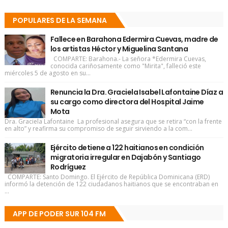
POPULARES DE LA SEMANA
Fallece en Barahona Edermira Cuevas, madre de
los artistas Héctor y Miguelina Santana
COMPARTE: Barahona.- La señora *Edermira Cuevas,
conocida cariñosamente como "Mirita", falleció este
miércoles 5 de agosto en su...
Renuncia la Dra. Graciela Isabel Lafontaine Díaz a
su cargo como directora del Hospital Jaime
Mota
Dra. Graciela Lafontaine La profesional asegura que se retira “con la frente
en alto” y reafirma su compromiso de seguir sirviendo a la com...
Ejército detiene a 122 haitianos en condición
migratoria irregular en Dajabón y Santiago
Rodríguez
COMPARTE: Santo Domingo. El Ejército de República Dominicana (ERD)
informó la detención de 122 ciudadanos haitianos que se encontraban en
...
APP DE PODER SUR 104 FM