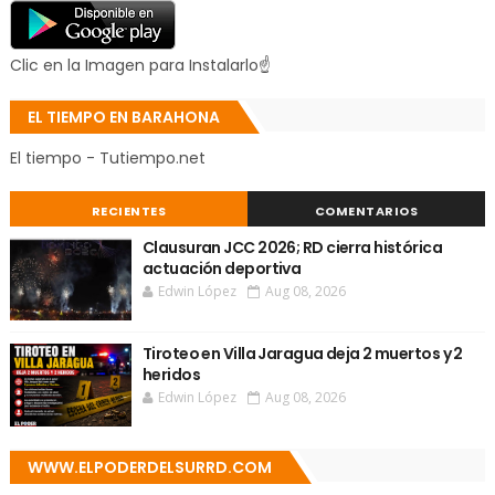
Clic en la Imagen para Instalarlo☝
EL TIEMPO EN BARAHONA
El tiempo - Tutiempo.net
RECIENTES
COMENTARIOS
Clausuran JCC 2026; RD cierra histórica
actuación deportiva
Edwin López
Aug 08, 2026
Tiroteo en Villa Jaragua deja 2 muertos y 2
heridos
Edwin López
Aug 08, 2026
WWW.ELPODERDELSURRD.COM