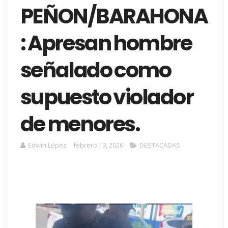
PEÑON/BARAHONA
: Apresan hombre
señalado como
supuesto violador
de menores.
Edwin López
febrero 19, 2026
DESTACADAS