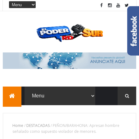
Home
/
DESTACADAS
/
PEÑON/BARAHONA: Apresan hombre
señalado como supuesto violador de menores.