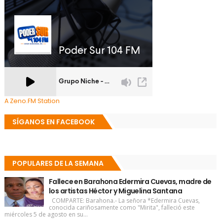
A Zeno.FM Station
SÍGANOS EN FACEBOOK
POPULARES DE LA SEMANA
Fallece en Barahona Edermira Cuevas, madre de
los artistas Héctor y Miguelina Santana
COMPARTE: Barahona.- La señora *Edermira Cuevas,
conocida cariñosamente como "Mirita", falleció este
miércoles 5 de agosto en su...