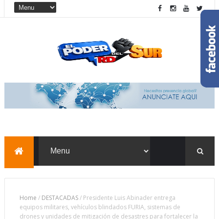
Home
/
DESTACADAS
/
Presidente Luis Abinader entrega
equipos militares, vehículos blindados FURIA, sistemas de
drones y unidades de mitigación de desastres para fortalecer la