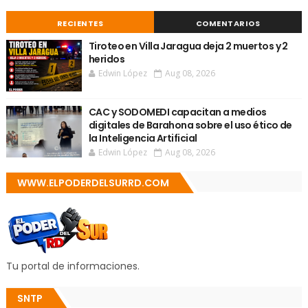
RECIENTES
COMENTARIOS
Tiroteo en Villa Jaragua deja 2 muertos y 2
heridos
Edwin López
Aug 08, 2026
CAC y SODOMEDI capacitan a medios
digitales de Barahona sobre el uso ético de
la Inteligencia Artificial
Edwin López
Aug 08, 2026
WWW.ELPODERDELSURRD.COM
Tu portal de informaciones.
SNTP