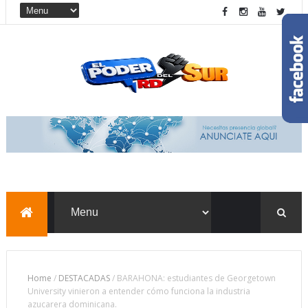
Home
/
DESTACADAS
/
BARAHONA: estudiantes de Georgetown
University vinieron a entender cómo funciona la industria
azucarera dominicana.