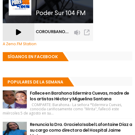
A Zeno.FM Station
SÍGANOS EN FACEBOOK
POPULARES DE LA SEMANA
Fallece en Barahona Edermira Cuevas, madre de
los artistas Héctor y Miguelina Santana
COMPARTE: Barahona.- La señora *Edermira Cuevas,
conocida cariñosamente como "Mirita", falleció este
miércoles 5 de agosto en su...
Renuncia la Dra. Graciela Isabel Lafontaine Díaz a
su cargo como directora del Hospital Jaime