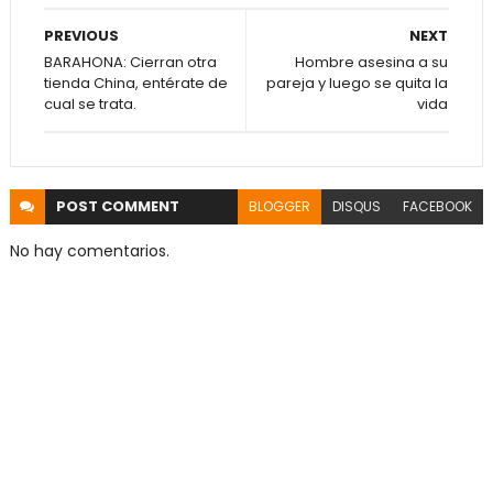
PREVIOUS
NEXT
BARAHONA: Cierran otra
Hombre asesina a su
tienda China, entérate de
pareja y luego se quita la
cual se trata.
vida
POST
COMMENT
BLOGGER
DISQUS
FACEBOOK
No hay comentarios.