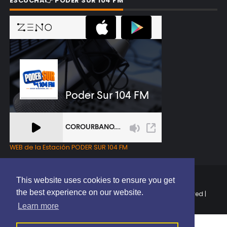
ESCUCHA👉 PODER SUR 104 FM
WEB de la Estación PODER SUR 104 FM
This website uses cookies to ensure you get
the best experience on our website.
Copyright © 2025 | EL PODER DEL SUR RD | All Rights Reserved |
Elaborado por
ThemeXpose
Learn more