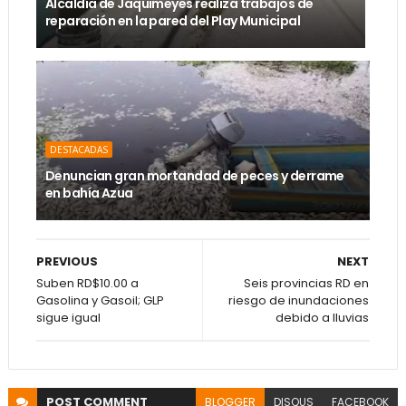
Alcaldía de Jaquimeyes realiza trabajos de
reparación en la pared del Play Municipal
DESTACADAS
Denuncian gran mortandad de peces y derrame
en bahía Azua
PREVIOUS
NEXT
Suben RD$10.00 a
Seis provincias RD en
Gasolina y Gasoil; GLP
riesgo de inundaciones
sigue igual
debido a lluvias
POST
COMMENT
BLOGGER
DISQUS
FACEBOOK