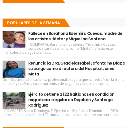
POPULARES DE LA SEMANA
Fallece en Barahona Edermira Cuevas, madre de
los artistas Héctor y Miguelina Santana
COMPARTE: Barahona.- La señora *Edermira Cuevas,
conocida cariñosamente como "Mirita", falleció este
miércoles 5 de agosto en su...
Renuncia la Dra. Graciela Isabel Lafontaine Díaz a
su cargo como directora del Hospital Jaime
Mota
Dra. Graciela Lafontaine La profesional asegura que se retira “con la frente
en alto” y reafirma su compromiso de seguir sirviendo a la com...
Ejército detiene a 122 haitianos en condición
migratoria irregular en Dajabón y Santiago
Rodríguez
COMPARTE: Santo Domingo. El Ejército de República Dominicana (ERD)
informó la detención de 122 ciudadanos haitianos que se encontraban en
...