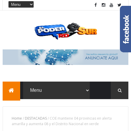
Home
/
DESTACADAS
/
COE mantiene 04 provincias en alerta
amarilla y aumenta 08 y el Distrito Nacional en verde